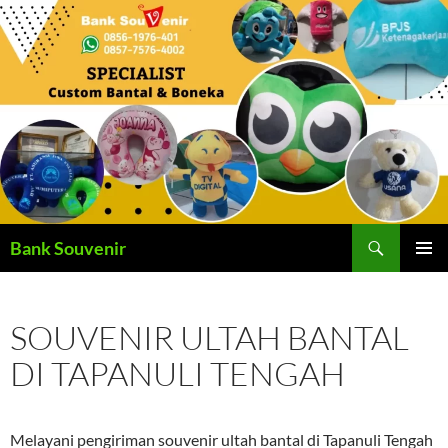
Langsung
ke
isi
Cari
Bank Souvenir
MENU
UTAMA
SOUVENIR ULTAH BANTAL
DI TAPANULI TENGAH
Melayani pengiriman souvenir ultah bantal di Tapanuli Tengah