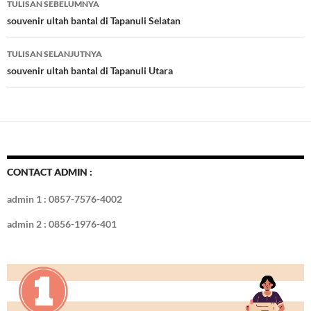
TULISAN SEBELUMNYA
o
t
r
dI
Tulisan
souvenir ultah bantal di Tapanuli Selatan
o
n
TULISAN SELANJUTNYA
k
souvenir ultah bantal di Tapanuli Utara
CONTACT ADMIN :
admin 1 : 0857-7576-4002
admin 2 : 0856-1976-401