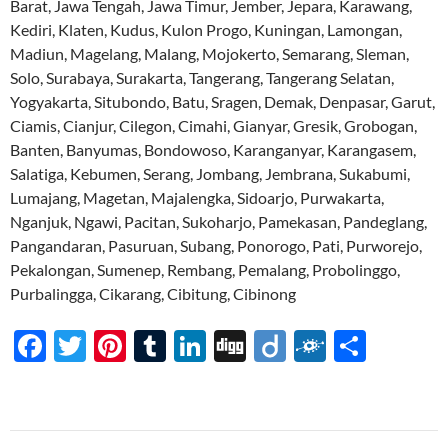
Barat, Jawa Tengah, Jawa Timur, Jember, Jepara, Karawang,
Kediri, Klaten, Kudus, Kulon Progo, Kuningan, Lamongan,
Madiun, Magelang, Malang, Mojokerto, Semarang, Sleman,
Solo, Surabaya, Surakarta, Tangerang, Tangerang Selatan,
Yogyakarta, Situbondo, Batu, Sragen, Demak, Denpasar, Garut,
Ciamis, Cianjur, Cilegon, Cimahi, Gianyar, Gresik, Grobogan,
Banten, Banyumas, Bondowoso, Karanganyar, Karangasem,
Salatiga, Kebumen, Serang, Jombang, Jembrana, Sukabumi,
Lumajang, Magetan, Majalengka, Sidoarjo, Purwakarta,
Nganjuk, Ngawi, Pacitan, Sukoharjo, Pamekasan, Pandeglang,
Pangandaran, Pasuruan, Subang, Ponorogo, Pati, Purworejo,
Pekalongan, Sumenep, Rembang, Pemalang, Probolinggo,
Purbalingga, Cikarang, Cibitung, Cibinong
F
T
Pi
T
Li
Di
Di
F
S
ac
w
nt
u
n
gg
ig
ol
h
e
itt
er
m
k
o
k
ar
b
er
es
bl
e
d
e
Navigasi