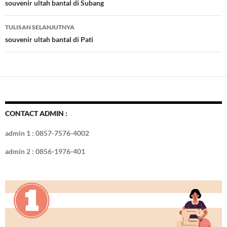
o
t
r
dI
Tulisan
souvenir ultah bantal di Subang
o
n
TULISAN SELANJUTNYA
k
souvenir ultah bantal di Pati
CONTACT ADMIN :
admin 1 : 0857-7576-4002
admin 2 : 0856-1976-401