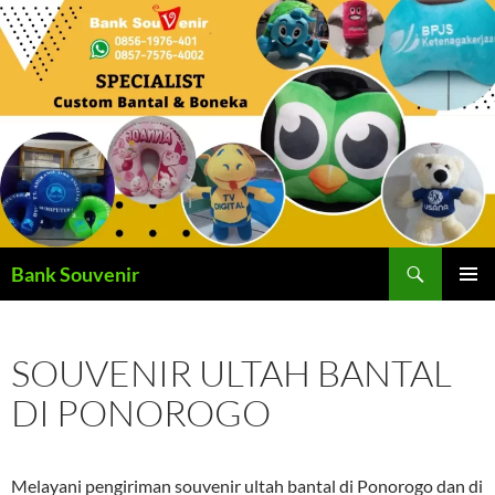
Langsung
ke
isi
Cari
Bank Souvenir
MENU
UTAMA
SOUVENIR ULTAH BANTAL
DI PONOROGO
Melayani pengiriman souvenir ultah bantal di Ponorogo dan di