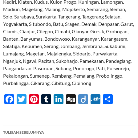
Kediri, Klaten, Kudus, Kulon Progo, Kuningan, Lamongan,
Madiun, Magelang, Malang, Mojokerto, Semarang, Sleman,
Solo, Surabaya, Surakarta, Tangerang, Tangerang Selatan,
Yogyakarta, Situbondo, Batu, Sragen, Demak, Denpasar, Garut,
Ciamis, Cianjur, Cilegon, Cimahi, Gianyar, Gresik, Grobogan,
Banten, Banyumas, Bondowoso, Karanganyar, Karangasem,
Salatiga, Kebumen, Serang, Jombang, Jembrana, Sukabumi,
Lumajang, Magetan, Majalengka, Sidoarjo, Purwakarta,
Nganjuk, Ngawi, Pacitan, Sukoharjo, Pamekasan, Pandeglang,
Pangandaran, Pasuruan, Subang, Ponorogo, Pati, Purworejo,
Pekalongan, Sumenep, Rembang, Pemalang, Probolinggo,
Purbalingga, Cikarang, Cibitung, Cibinong
F
T
Pi
T
Li
Di
Di
F
S
ac
w
nt
u
n
gg
ig
ol
h
e
itt
er
m
k
o
k
ar
b
er
es
bl
e
d
e
Navigasi
TULISAN SEBELUMNYA