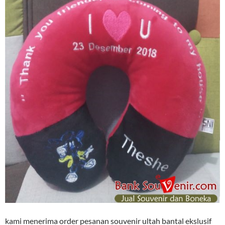
kami menerima order pesanan souvenir ultah bantal ekslusif