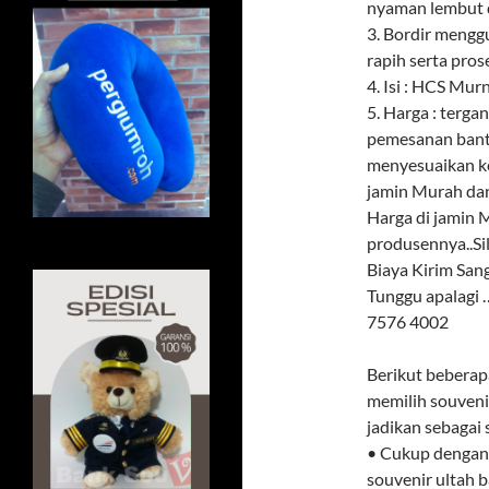
nyaman lembut d
3. Bordir meng
rapih serta pros
4. Isi : HCS Mur
5. Harga : terga
pemesanan banta
menyesuaikan k
jamin Murah dan
Harga di jamin M
produsennya..Si
Biaya Kirim Sa
Tunggu apalagi
7576 4002
Berikut beberap
memilih souvenir
jadikan sebagai
• Cukup dengan 
souvenir ultah 