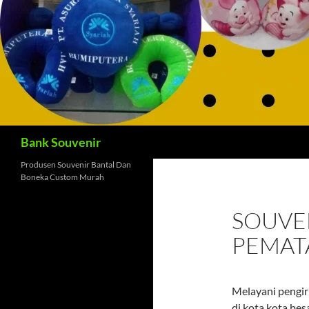
Cari
Bank Souvenir
Produsen Souvenir Bantal Dan
Boneka Custom Murah
SOUVEN
PEMAT
Melayani pengir
di kota kota bes