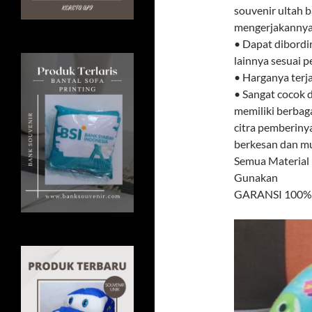
souvenir ultah b
mengerjakannya.
• Dapat dibordi
lainnya sesuai 
• Harganya terj
• Sangat cocok d
memiliki berbag
citra pemberiny
berkesan dan mud
Semua Material
Gunakan
GARANSI 100% U