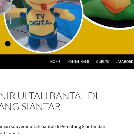
HOME
KONTAK KAMI
CLIENTS
JASA BORD
IR ULTAH BANTAL DI
ANG SIANTAR
iman souvenir ultah bantal di Pematang Siantar dan
ar lainnya