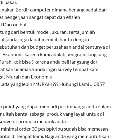
i pakai.
gunakan Bordir computer dimana benang padat dan
es pengerjaan sangat cepat dan efisien
ni Dacron Full
ntung dari bentuk model, ukuran, serta jumlah
l (anda juga dapat memilih bantu dengan
ebutuhan dan budget perusahaan anda) tentunya di
 Ekonomis karena kami adalah pengrajin langsung
urah, kok bisa ? karena anda beli langsung dari
lahkan bilamana anda ingin survey tempat kami
ngat Murah dan Ekonomis
 …ada yang lebih MURAH ??? Hubungi kami …0857
a point yang dapat menjadi pertimbanga anda dalam
 ultah bantal sebagai produk yang layak untuk di
 souvenir promosi menarik anda :
minimal order 30 pcs bpk/ibu sudah bisa memesan
bantal di tempat kami. Bagi anda yang membutuhkan