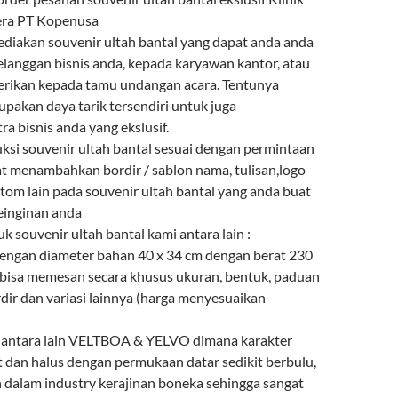
ra PT Kopenusa
diakan souvenir ultah bantal yang dapat anda anda
elanggan bisnis anda, kepada karyawan kantor, atau
berikan kepada tamu undangan acara. Tentunya
upakan daya tarik tersendiri untuk juga
a bisnis anda yang ekslusif.
i souvenir ultah bantal sesuai dengan permintaan
t menambahkan bordir / sablon nama, tulisan,logo
tom lain pada souvenir ultah bantal yang anda buat
einginan anda
uk souvenir ultah bantal kami antara lain :
 dengan diameter bahan 40 x 34 cm dengan berat 230
bisa memesan secara khusus ukuran, bentuk, paduan
dir dan variasi lainnya (harga menyesuaikan
n antara lain VELTBOA & YELVO dimana karakter
t dan halus dengan permukaan datar sedikit berbulu,
n dalam industry kerajinan boneka sehingga sangat