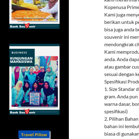
Kopenusa Prime
Kami juga menye
berikan untuk p
bisa juga anda 
souvenir ini mer
mendongkrak citr
Kami memproduks
anda. Anda dapa
atau gambar cus
sesuai dengan k
Spesifikasi Prod
1. Size Standar
gram. Anda pun 
warna dasar, bor
spesifikasi)
2. Pilihan Baha
bahan ini lembu
biasa di gunaka