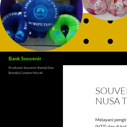
Cari
Bank Souvenir
Produsen Souvenir Bantal Dan
Boneka Custom Murah
SOUVEN
NUSA 
Melayani pengir
(NTT) dan di kot