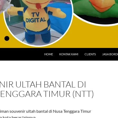
HOME
KONTAK KAMI
CLIENTS
JASA BORD
IR ULTAH BANTAL DI
TENGGARA TIMUR (NTT)
iman souvenir ultah bantal di Nusa Tenggara Timur
a kota besar lainnya