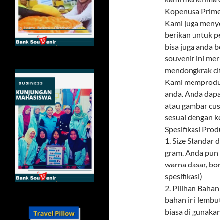
Kopenusa Prime
Kami juga menye
berikan untuk p
bisa juga anda 
souvenir ini mer
mendongkrak citr
Kami memproduks
anda. Anda dapa
atau gambar cus
sesuai dengan k
Spesifikasi Prod
1. Size Standar
gram. Anda pun 
warna dasar, bor
spesifikasi)
2. Pilihan Baha
bahan ini lembu
biasa di gunaka