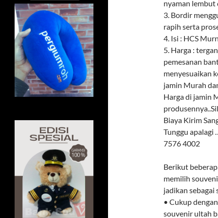
nyaman lembut d
3. Bordir meng
rapih serta pros
4. Isi : HCS Mur
5. Harga : terga
pemesanan banta
menyesuaikan k
jamin Murah dan
Harga di jamin M
produsennya..Si
Biaya Kirim Sa
Tunggu apalagi
7576 4002
Berikut beberap
memilih souvenir
jadikan sebagai
• Cukup dengan 
souvenir ultah 