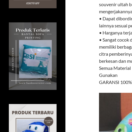
souvenir ultah b
mengerjakannya.
• Dapat dibordi
lainnya sesuai 
• Harganya terj
• Sangat cocok d
memiliki berbag
citra pemberiny
berkesan dan mud
Semua Material
Gunakan
GARANSI 100% U