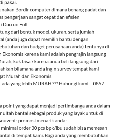
i pakai.
gunakan Bordir computer dimana benang padat dan
es pengerjaan sangat cepat dan efisien
ni Dacron Full
ntung dari bentuk model, ukuran, serta jumlah
l (anda juga dapat memilih bantu dengan
ebutuhan dan budget perusahaan anda) tentunya di
 Ekonomis karena kami adalah pengrajin langsung
urah, kok bisa ? karena anda beli langsung dari
lahkan bilamana anda ingin survey tempat kami
ngat Murah dan Ekonomis
 …ada yang lebih MURAH ??? Hubungi kami …0857
a point yang dapat menjadi pertimbanga anda dalam
 ultah bantal sebagai produk yang layak untuk di
 souvenir promosi menarik anda :
minimal order 30 pcs bpk/ibu sudah bisa memesan
bantal di tempat kami. Bagi anda yang membutuhkan