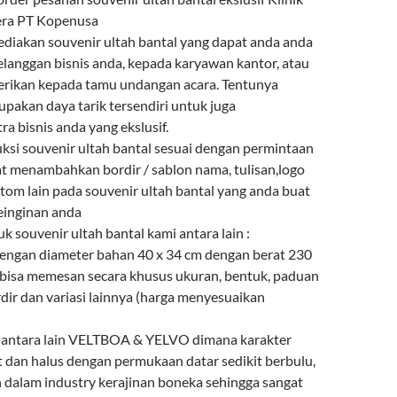
ra PT Kopenusa
diakan souvenir ultah bantal yang dapat anda anda
elanggan bisnis anda, kepada karyawan kantor, atau
berikan kepada tamu undangan acara. Tentunya
upakan daya tarik tersendiri untuk juga
a bisnis anda yang ekslusif.
i souvenir ultah bantal sesuai dengan permintaan
t menambahkan bordir / sablon nama, tulisan,logo
tom lain pada souvenir ultah bantal yang anda buat
einginan anda
uk souvenir ultah bantal kami antara lain :
 dengan diameter bahan 40 x 34 cm dengan berat 230
bisa memesan secara khusus ukuran, bentuk, paduan
dir dan variasi lainnya (harga menyesuaikan
n antara lain VELTBOA & YELVO dimana karakter
t dan halus dengan permukaan datar sedikit berbulu,
n dalam industry kerajinan boneka sehingga sangat