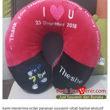
kami menerima order pesanan souvenir ultah bantal ekslusif