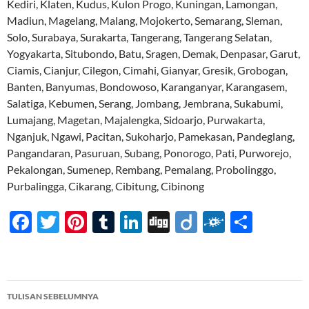
Kediri, Klaten, Kudus, Kulon Progo, Kuningan, Lamongan,
Madiun, Magelang, Malang, Mojokerto, Semarang, Sleman,
Solo, Surabaya, Surakarta, Tangerang, Tangerang Selatan,
Yogyakarta, Situbondo, Batu, Sragen, Demak, Denpasar, Garut,
Ciamis, Cianjur, Cilegon, Cimahi, Gianyar, Gresik, Grobogan,
Banten, Banyumas, Bondowoso, Karanganyar, Karangasem,
Salatiga, Kebumen, Serang, Jombang, Jembrana, Sukabumi,
Lumajang, Magetan, Majalengka, Sidoarjo, Purwakarta,
Nganjuk, Ngawi, Pacitan, Sukoharjo, Pamekasan, Pandeglang,
Pangandaran, Pasuruan, Subang, Ponorogo, Pati, Purworejo,
Pekalongan, Sumenep, Rembang, Pemalang, Probolinggo,
Purbalingga, Cikarang, Cibitung, Cibinong
F
T
Pi
T
Li
Di
Di
F
S
ac
w
nt
u
n
gg
ig
ol
h
e
itt
er
m
k
o
k
ar
b
er
es
bl
e
d
e
Navigasi
TULISAN SEBELUMNYA