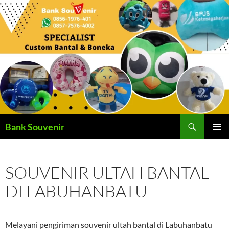
Langsung
ke
isi
Cari
Bank Souvenir
MENU
UTAMA
SOUVENIR ULTAH BANTAL
DI LABUHANBATU
Melayani pengiriman souvenir ultah bantal di Labuhanbatu