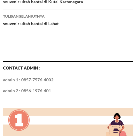
o
t
r
dI
Tulisan
souvenir ultah bantal di Kutai Kartanegara
o
n
TULISAN SELANJUTNYA
k
souvenir ultah bantal di Lahat
CONTACT ADMIN :
admin 1 : 0857-7576-4002
admin 2 : 0856-1976-401