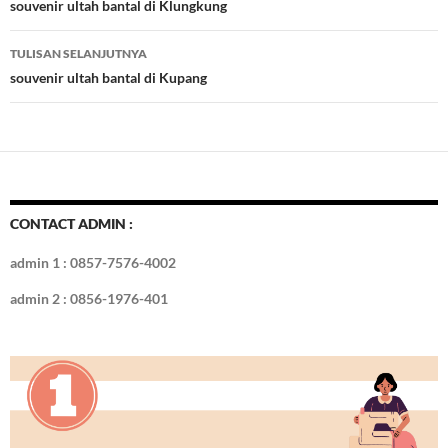
o
t
r
dI
Tulisan
souvenir ultah bantal di Klungkung
o
n
TULISAN SELANJUTNYA
k
souvenir ultah bantal di Kupang
CONTACT ADMIN :
admin 1 : 0857-7576-4002
admin 2 : 0856-1976-401