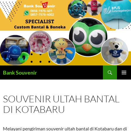
Langsung
ke
isi
Cari
Bank Souvenir
MENU
UTAMA
SOUVENIR ULTAH BANTAL
DI KOTABARU
Melayani pengiriman souvenir ultah bantal di Kotabaru dan di