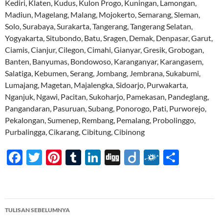
Kediri, Klaten, Kudus, Kulon Progo, Kuningan, Lamongan,
Madiun, Magelang, Malang, Mojokerto, Semarang, Sleman,
Solo, Surabaya, Surakarta, Tangerang, Tangerang Selatan,
Yogyakarta, Situbondo, Batu, Sragen, Demak, Denpasar, Garut,
Ciamis, Cianjur, Cilegon, Cimahi, Gianyar, Gresik, Grobogan,
Banten, Banyumas, Bondowoso, Karanganyar, Karangasem,
Salatiga, Kebumen, Serang, Jombang, Jembrana, Sukabumi,
Lumajang, Magetan, Majalengka, Sidoarjo, Purwakarta,
Nganjuk, Ngawi, Pacitan, Sukoharjo, Pamekasan, Pandeglang,
Pangandaran, Pasuruan, Subang, Ponorogo, Pati, Purworejo,
Pekalongan, Sumenep, Rembang, Pemalang, Probolinggo,
Purbalingga, Cikarang, Cibitung, Cibinong
F
T
Pi
T
Li
Di
Di
F
S
ac
w
nt
u
n
gg
ig
ol
h
e
itt
er
m
k
o
k
ar
b
er
es
bl
e
d
e
Navigasi
TULISAN SEBELUMNYA