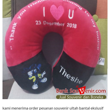
kami menerima order pesanan souvenir ultah bantal ekslusif