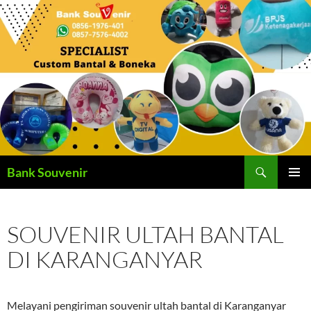
Langsung
ke
isi
Cari
Bank Souvenir
MENU
UTAMA
SOUVENIR ULTAH BANTAL
DI KARANGANYAR
Melayani pengiriman souvenir ultah bantal di Karanganyar