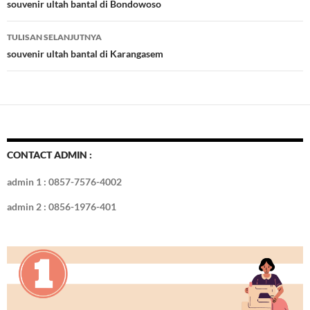
o
t
r
dI
Tulisan
souvenir ultah bantal di Bondowoso
o
n
TULISAN SELANJUTNYA
k
souvenir ultah bantal di Karangasem
CONTACT ADMIN :
admin 1 : 0857-7576-4002
admin 2 : 0856-1976-401