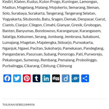
Kediri, Klaten, Kudus, Kulon Progo, Kuningan, Lamongan,
Madiun, Magelang, Malang, Mojokerto, Semarang, Sleman,
Solo, Surabaya, Surakarta, Tangerang, Tangerang Selatan,
Yogyakarta, Situbondo, Batu, Sragen, Demak, Denpasar, Garut,
Ciamis, Cianjur, Cilegon, Cimahi, Gianyar, Gresik, Grobogan,
Banten, Banyumas, Bondowoso, Karanganyar, Karangasem,
Salatiga, Kebumen, Serang, Jombang, Jembrana, Sukabumi,
Lumajang, Magetan, Majalengka, Sidoarjo, Purwakarta,
Nganjuk, Ngawi, Pacitan, Sukoharjo, Pamekasan, Pandeglang,
Pangandaran, Pasuruan, Subang, Ponorogo, Pati, Purworejo,
Pekalongan, Sumenep, Rembang, Pemalang, Probolinggo,
Purbalingga, Cikarang, Cibitung, Cibinong
F
T
Pi
T
Li
Di
Di
F
S
ac
w
nt
u
n
gg
ig
ol
h
e
itt
er
m
k
o
k
ar
b
er
es
bl
e
d
e
Navigasi
TULISAN SEBELUMNYA