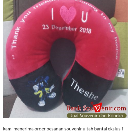
kami menerima order pesanan souvenir ultah bantal ekslusif