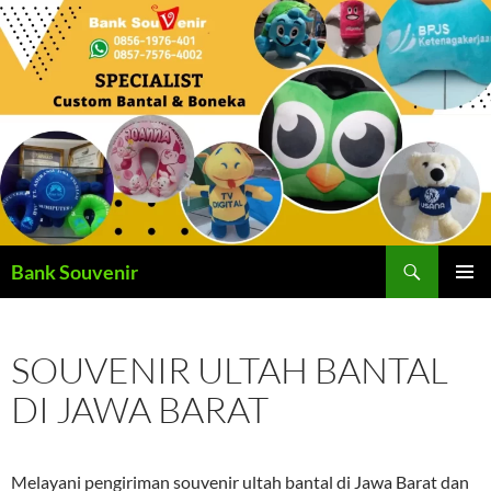
Langsung
ke
isi
Cari
Bank Souvenir
MENU
UTAMA
SOUVENIR ULTAH BANTAL
DI JAWA BARAT
Melayani pengiriman souvenir ultah bantal di Jawa Barat dan