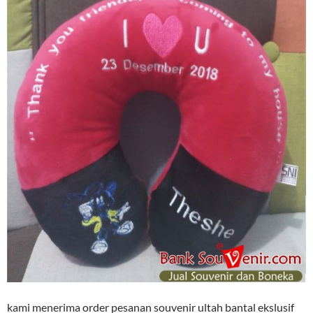
kami menerima order pesanan souvenir ultah bantal ekslusif