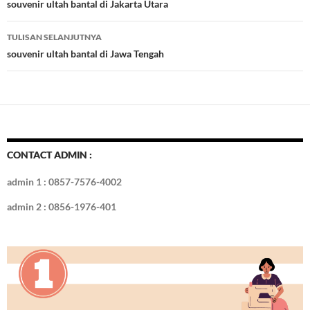
o
t
r
dI
Tulisan
souvenir ultah bantal di Jakarta Utara
o
n
TULISAN SELANJUTNYA
k
souvenir ultah bantal di Jawa Tengah
CONTACT ADMIN :
admin 1 : 0857-7576-4002
admin 2 : 0856-1976-401