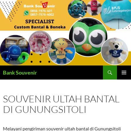
Langsung
ke
isi
Cari
Bank Souvenir
MENU
UTAMA
SOUVENIR ULTAH BANTAL
DI GUNUNGSITOLI
Melayani pengiriman souvenir ultah bantal di Gunungsitoli