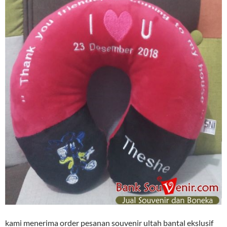
kami menerima order pesanan souvenir ultah bantal ekslusif