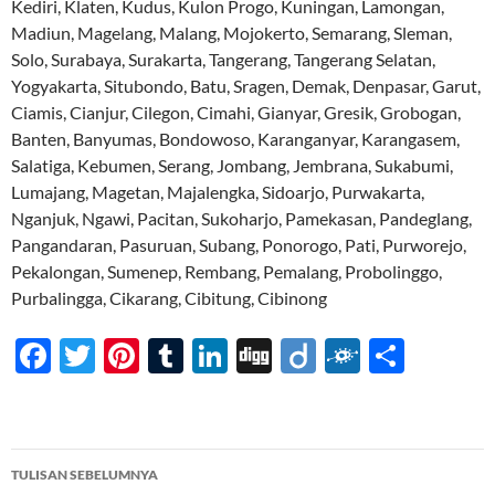
Kediri, Klaten, Kudus, Kulon Progo, Kuningan, Lamongan,
Madiun, Magelang, Malang, Mojokerto, Semarang, Sleman,
Solo, Surabaya, Surakarta, Tangerang, Tangerang Selatan,
Yogyakarta, Situbondo, Batu, Sragen, Demak, Denpasar, Garut,
Ciamis, Cianjur, Cilegon, Cimahi, Gianyar, Gresik, Grobogan,
Banten, Banyumas, Bondowoso, Karanganyar, Karangasem,
Salatiga, Kebumen, Serang, Jombang, Jembrana, Sukabumi,
Lumajang, Magetan, Majalengka, Sidoarjo, Purwakarta,
Nganjuk, Ngawi, Pacitan, Sukoharjo, Pamekasan, Pandeglang,
Pangandaran, Pasuruan, Subang, Ponorogo, Pati, Purworejo,
Pekalongan, Sumenep, Rembang, Pemalang, Probolinggo,
Purbalingga, Cikarang, Cibitung, Cibinong
F
T
Pi
T
Li
Di
Di
F
S
ac
w
nt
u
n
gg
ig
ol
h
e
itt
er
m
k
o
k
ar
b
er
es
bl
e
d
e
Navigasi
TULISAN SEBELUMNYA