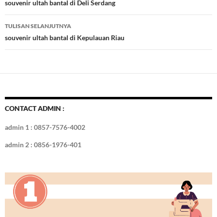
o
t
r
dI
Tulisan
souvenir ultah bantal di Deli Serdang
o
n
TULISAN SELANJUTNYA
k
souvenir ultah bantal di Kepulauan Riau
CONTACT ADMIN :
admin 1 : 0857-7576-4002
admin 2 : 0856-1976-401