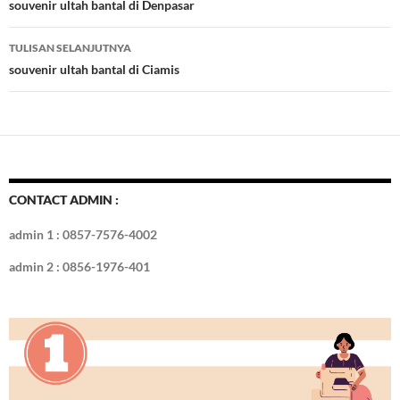
o
t
r
dI
Tulisan
souvenir ultah bantal di Denpasar
o
n
TULISAN SELANJUTNYA
k
souvenir ultah bantal di Ciamis
CONTACT ADMIN :
admin 1 : 0857-7576-4002
admin 2 : 0856-1976-401