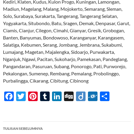
Kediri, Klaten, Kudus, Kulon Progo, Kuningan, Lamongan,
Madiun, Magelang, Malang, Mojokerto, Semarang, Sleman,
Solo, Surabaya, Surakarta, Tangerang, Tangerang Selatan,
Yogyakarta, Situbondo, Batu, Sragen, Demak, Denpasar, Garut,
Ciamis, Cianjur, Cilegon, Cimahi, Gianyar, Gresik, Grobogan,
Banten, Banyumas, Bondowoso, Karanganyar, Karangasem,
Salatiga, Kebumen, Serang, Jombang, Jembrana, Sukabumi,
Lumajang, Magetan, Majalengka, Sidoarjo, Purwakarta,
Nganjuk, Ngawi, Pacitan, Sukoharjo, Pamekasan, Pandeglang,
Pangandaran, Pasuruan, Subang, Ponorogo, Pati, Purworejo,
Pekalongan, Sumenep, Rembang, Pemalang, Probolinggo,
Purbalingga, Cikarang, Cibitung, Cibinong
F
T
Pi
T
Li
Di
Di
F
S
ac
w
nt
u
n
gg
ig
ol
h
e
itt
er
m
k
o
k
ar
b
er
es
bl
e
d
e
Navigasi
TULISAN SEBELUMNYA