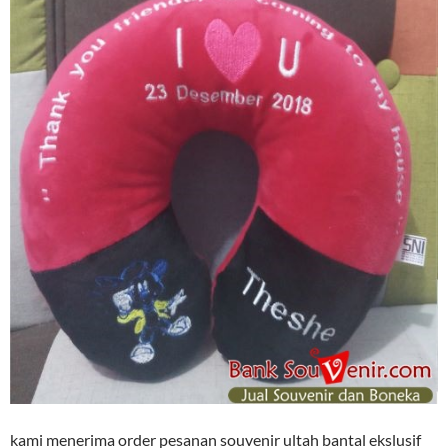
kami menerima order pesanan souvenir ultah bantal ekslusif