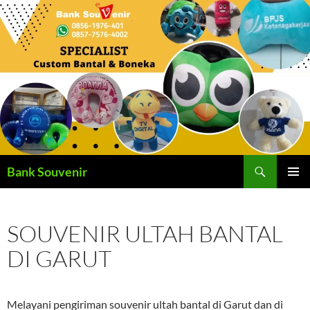
Langsung
ke
isi
Cari
Bank Souvenir
MENU
UTAMA
SOUVENIR ULTAH BANTAL
DI GARUT
Melayani pengiriman souvenir ultah bantal di Garut dan di