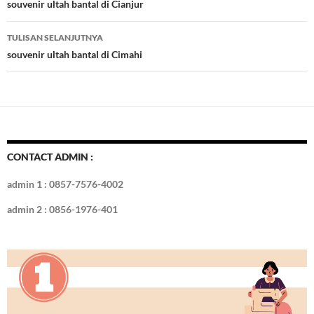
o
t
r
dI
Tulisan
souvenir ultah bantal di Cianjur
o
n
TULISAN SELANJUTNYA
k
souvenir ultah bantal di Cimahi
CONTACT ADMIN :
admin 1 : 0857-7576-4002
admin 2 : 0856-1976-401