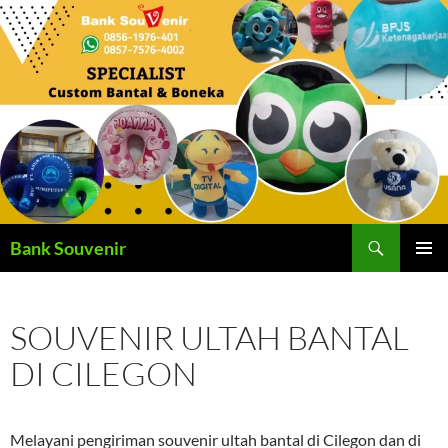
Langsung
ke
isi
Cari
Bank Souvenir
MENU
UTAMA
SOUVENIR ULTAH BANTAL
DI CILEGON
Melayani pengiriman souvenir ultah bantal di Cilegon dan di