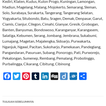
Kediri, Klaten, Kudus, Kulon Progo, Kuningan, Lamongan,
Madiun, Magelang, Malang, Mojokerto, Semarang, Sleman,
Solo, Surabaya, Surakarta, Tangerang, Tangerang Selatan,
Yogyakarta, Situbondo, Batu, Sragen, Demak, Denpasar, Garut,
Ciamis, Cianjur, Cilegon, Cimahi, Gianyar, Gresik, Grobogan,
Banten, Banyumas, Bondowoso, Karanganyar, Karangasem,
Salatiga, Kebumen, Serang, Jombang, Jembrana, Sukabumi,
Lumajang, Magetan, Majalengka, Sidoarjo, Purwakarta,
Nganjuk, Ngawi, Pacitan, Sukoharjo, Pamekasan, Pandeglang,
Pangandaran, Pasuruan, Subang, Ponorogo, Pati, Purworejo,
Pekalongan, Sumenep, Rembang, Pemalang, Probolinggo,
Purbalingga, Cikarang, Cibitung, Cibinong
F
T
Pi
T
Li
Di
Di
F
S
ac
w
nt
u
n
gg
ig
ol
h
e
itt
er
m
k
o
k
ar
b
er
es
bl
e
d
e
Navigasi
TULISAN SEBELUMNYA