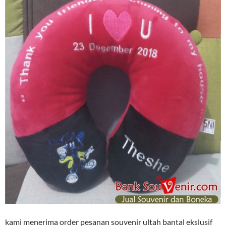
kami menerima order pesanan souvenir ultah bantal ekslusif