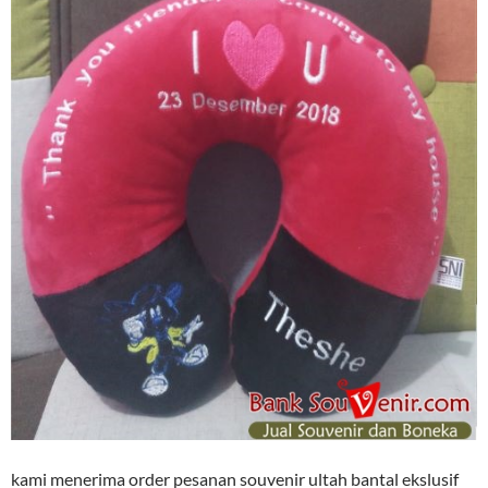
kami menerima order pesanan souvenir ultah bantal ekslusif