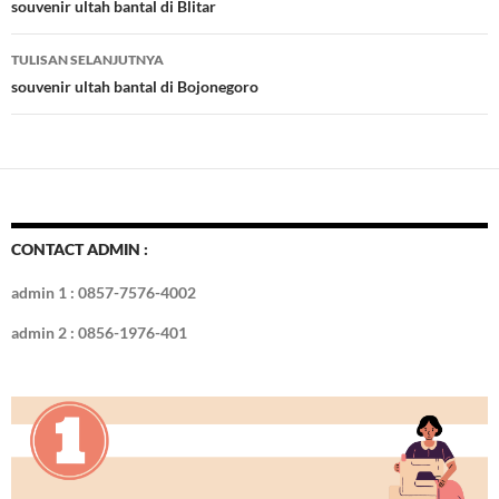
o
t
r
dI
Tulisan
souvenir ultah bantal di Blitar
o
n
TULISAN SELANJUTNYA
k
souvenir ultah bantal di Bojonegoro
CONTACT ADMIN :
admin 1 : 0857-7576-4002
admin 2 : 0856-1976-401