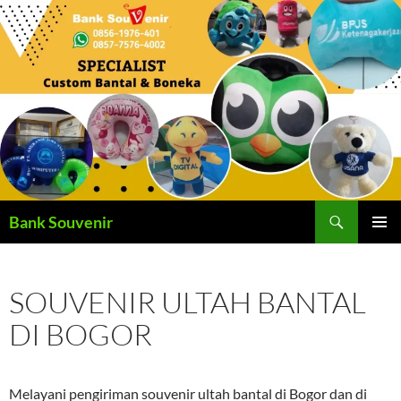
Langsung
ke
isi
Cari
Bank Souvenir
MENU
UTAMA
SOUVENIR ULTAH BANTAL
DI BOGOR
Melayani pengiriman souvenir ultah bantal di Bogor dan di