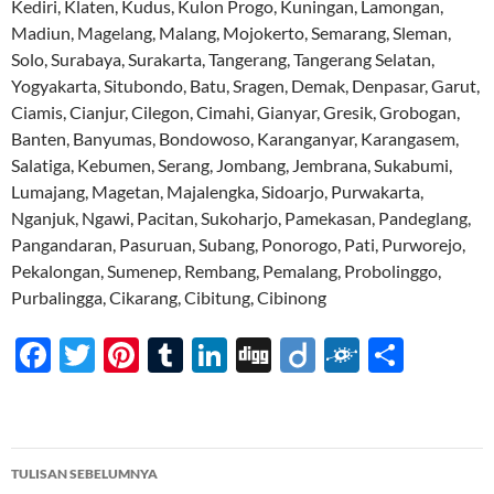
Kediri, Klaten, Kudus, Kulon Progo, Kuningan, Lamongan,
Madiun, Magelang, Malang, Mojokerto, Semarang, Sleman,
Solo, Surabaya, Surakarta, Tangerang, Tangerang Selatan,
Yogyakarta, Situbondo, Batu, Sragen, Demak, Denpasar, Garut,
Ciamis, Cianjur, Cilegon, Cimahi, Gianyar, Gresik, Grobogan,
Banten, Banyumas, Bondowoso, Karanganyar, Karangasem,
Salatiga, Kebumen, Serang, Jombang, Jembrana, Sukabumi,
Lumajang, Magetan, Majalengka, Sidoarjo, Purwakarta,
Nganjuk, Ngawi, Pacitan, Sukoharjo, Pamekasan, Pandeglang,
Pangandaran, Pasuruan, Subang, Ponorogo, Pati, Purworejo,
Pekalongan, Sumenep, Rembang, Pemalang, Probolinggo,
Purbalingga, Cikarang, Cibitung, Cibinong
F
T
Pi
T
Li
Di
Di
F
S
ac
w
nt
u
n
gg
ig
ol
h
e
itt
er
m
k
o
k
ar
b
er
es
bl
e
d
e
Navigasi
TULISAN SEBELUMNYA