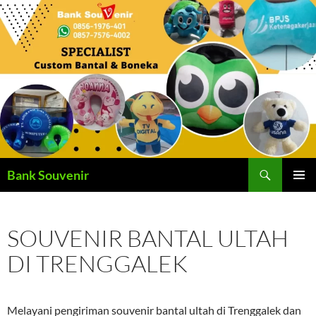
Langsung
ke
isi
Cari
Bank Souvenir
MENU
UTAMA
SOUVENIR BANTAL ULTAH
DI TRENGGALEK
Melayani pengiriman souvenir bantal ultah di Trenggalek dan