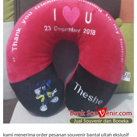
kami menerima order pesanan souvenir bantal ultah ekslusif