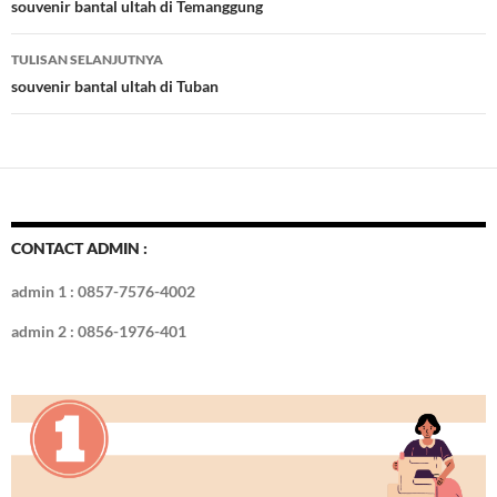
o
t
r
dI
Tulisan
souvenir bantal ultah di Temanggung
o
n
TULISAN SELANJUTNYA
k
souvenir bantal ultah di Tuban
CONTACT ADMIN :
admin 1 : 0857-7576-4002
admin 2 : 0856-1976-401