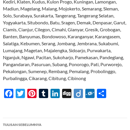
Kediri, Klaten, Kudus, Kulon Progo, Kuningan, Lamongan,
Madiun, Magelang, Malang, Mojokerto, Semarang, Sleman,
Solo, Surabaya, Surakarta, Tangerang, Tangerang Selatan,
Yogyakarta, Situbondo, Batu, Sragen, Demak, Denpasar, Garut,
Ciamis, Cianjur, Cilegon, Cimahi, Gianyar, Gresik, Grobogan,
Banten, Banyumas, Bondowoso, Karanganyar, Karangasem,
Salatiga, Kebumen, Serang, Jombang, Jembrana, Sukabumi,
Lumajang, Magetan, Majalengka, Sidoarjo, Purwakarta,
Nganjuk, Ngawi, Pacitan, Sukoharjo, Pamekasan, Pandeglang,
Pangandaran, Pasuruan, Subang, Ponorogo, Pati, Purworejo,
Pekalongan, Sumenep, Rembang, Pemalang, Probolinggo,
Purbalingga, Cikarang, Cibitung, Cibinong
F
T
Pi
T
Li
Di
Di
F
S
ac
w
nt
u
n
gg
ig
ol
h
e
itt
er
m
k
o
k
ar
b
er
es
bl
e
d
e
Navigasi
TULISAN SEBELUMNYA