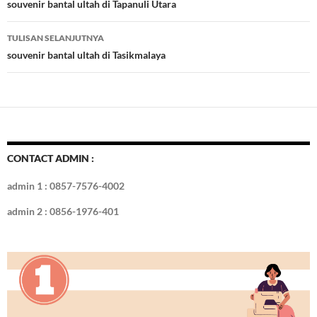
o
t
r
dI
Tulisan
souvenir bantal ultah di Tapanuli Utara
o
n
TULISAN SELANJUTNYA
k
souvenir bantal ultah di Tasikmalaya
CONTACT ADMIN :
admin 1 : 0857-7576-4002
admin 2 : 0856-1976-401