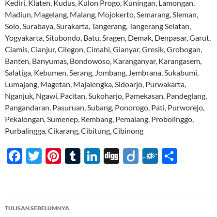
Kediri, Klaten, Kudus, Kulon Progo, Kuningan, Lamongan,
Madiun, Magelang, Malang, Mojokerto, Semarang, Sleman,
Solo, Surabaya, Surakarta, Tangerang, Tangerang Selatan,
Yogyakarta, Situbondo, Batu, Sragen, Demak, Denpasar, Garut,
Ciamis, Cianjur, Cilegon, Cimahi, Gianyar, Gresik, Grobogan,
Banten, Banyumas, Bondowoso, Karanganyar, Karangasem,
Salatiga, Kebumen, Serang, Jombang, Jembrana, Sukabumi,
Lumajang, Magetan, Majalengka, Sidoarjo, Purwakarta,
Nganjuk, Ngawi, Pacitan, Sukoharjo, Pamekasan, Pandeglang,
Pangandaran, Pasuruan, Subang, Ponorogo, Pati, Purworejo,
Pekalongan, Sumenep, Rembang, Pemalang, Probolinggo,
Purbalingga, Cikarang, Cibitung, Cibinong
F
T
Pi
T
Li
Di
Di
F
S
ac
w
nt
u
n
gg
ig
ol
h
e
itt
er
m
k
o
k
ar
b
er
es
bl
e
d
e
Navigasi
TULISAN SEBELUMNYA