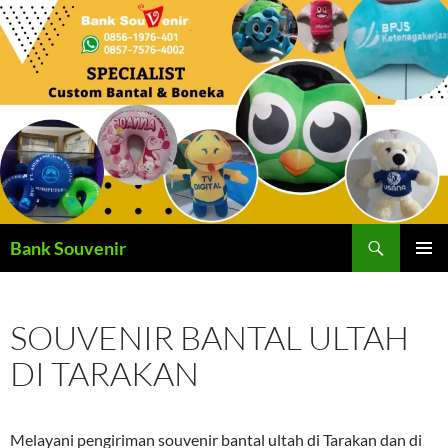
Langsung
ke
isi
Cari
Bank Souvenir
MENU
UTAMA
SOUVENIR BANTAL ULTAH
DI TARAKAN
Melayani pengiriman souvenir bantal ultah di Tarakan dan di