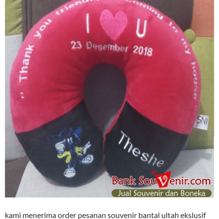
kami menerima order pesanan souvenir bantal ultah ekslusif