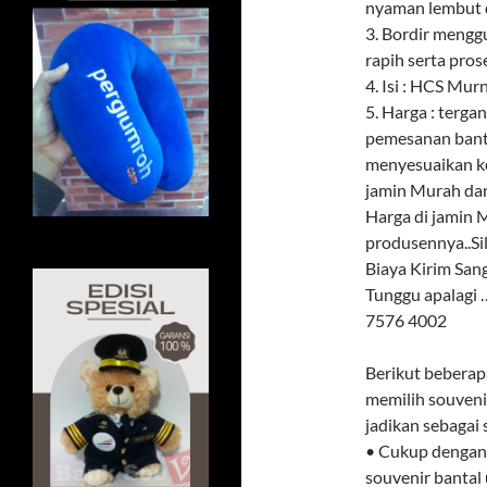
nyaman lembut d
3. Bordir meng
rapih serta pros
4. Isi : HCS Mur
5. Harga : terga
pemesanan banta
menyesuaikan k
jamin Murah dan
Harga di jamin M
produsennya..Si
Biaya Kirim Sa
Tunggu apalagi
7576 4002
Berikut beberap
memilih souvenir
jadikan sebagai
• Cukup dengan 
souvenir bantal