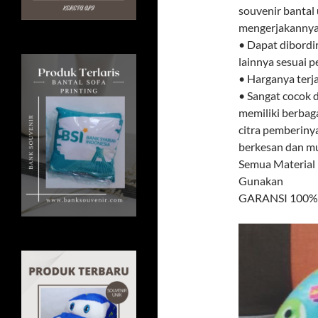
souvenir bantal 
mengerjakannya.
• Dapat dibordi
lainnya sesuai 
• Harganya terj
• Sangat cocok d
memiliki berbag
citra pemberiny
berkesan dan mud
Semua Material
Gunakan
GARANSI 100% U