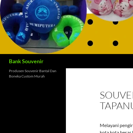
Cari
Bank Souvenir
Produsen Souvenir Bantal Dan
Boneka Custom Murah
SOUVEN
TAPAN
Melayani pengiri
kota kota besar 