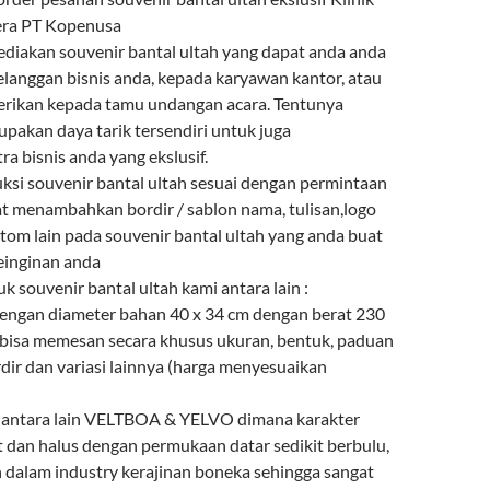
ra PT Kopenusa
diakan souvenir bantal ultah yang dapat anda anda
elanggan bisnis anda, kepada karyawan kantor, atau
berikan kepada tamu undangan acara. Tentunya
upakan daya tarik tersendiri untuk juga
a bisnis anda yang ekslusif.
i souvenir bantal ultah sesuai dengan permintaan
t menambahkan bordir / sablon nama, tulisan,logo
tom lain pada souvenir bantal ultah yang anda buat
einginan anda
uk souvenir bantal ultah kami antara lain :
 dengan diameter bahan 40 x 34 cm dengan berat 230
bisa memesan secara khusus ukuran, bentuk, paduan
dir dan variasi lainnya (harga menyesuaikan
n antara lain VELTBOA & YELVO dimana karakter
t dan halus dengan permukaan datar sedikit berbulu,
n dalam industry kerajinan boneka sehingga sangat