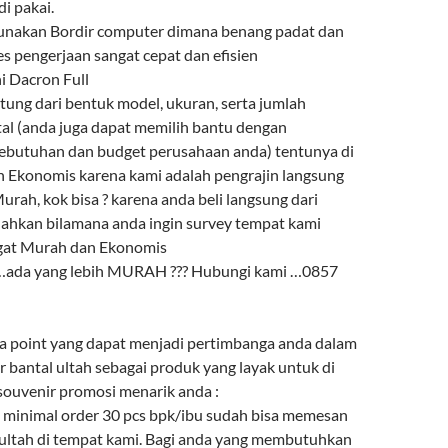
i pakai.
gunakan Bordir computer dimana benang padat dan
es pengerjaan sangat cepat dan efisien
ni Dacron Full
ntung dari bentuk model, ukuran, serta jumlah
l (anda juga dapat memilih bantu dengan
ebutuhan dan budget perusahaan anda) tentunya di
 Ekonomis karena kami adalah pengrajin langsung
urah, kok bisa ? karena anda beli langsung dari
lahkan bilamana anda ingin survey tempat kami
ngat Murah dan Ekonomis
 …ada yang lebih MURAH ??? Hubungi kami …0857
a point yang dapat menjadi pertimbanga anda dalam
 bantal ultah sebagai produk yang layak untuk di
 souvenir promosi menarik anda :
minimal order 30 pcs bpk/ibu sudah bisa memesan
 ultah di tempat kami. Bagi anda yang membutuhkan