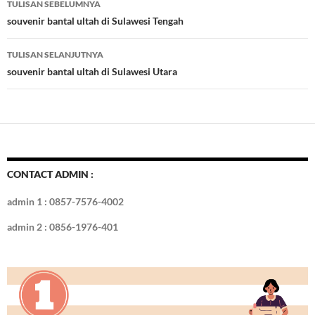
TULISAN SEBELUMNYA
o
t
r
dI
Tulisan
souvenir bantal ultah di Sulawesi Tengah
o
n
TULISAN SELANJUTNYA
k
souvenir bantal ultah di Sulawesi Utara
CONTACT ADMIN :
admin 1 : 0857-7576-4002
admin 2 : 0856-1976-401