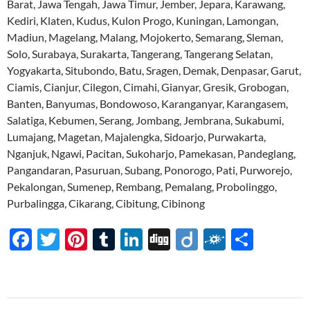
Barat, Jawa Tengah, Jawa Timur, Jember, Jepara, Karawang,
Kediri, Klaten, Kudus, Kulon Progo, Kuningan, Lamongan,
Madiun, Magelang, Malang, Mojokerto, Semarang, Sleman,
Solo, Surabaya, Surakarta, Tangerang, Tangerang Selatan,
Yogyakarta, Situbondo, Batu, Sragen, Demak, Denpasar, Garut,
Ciamis, Cianjur, Cilegon, Cimahi, Gianyar, Gresik, Grobogan,
Banten, Banyumas, Bondowoso, Karanganyar, Karangasem,
Salatiga, Kebumen, Serang, Jombang, Jembrana, Sukabumi,
Lumajang, Magetan, Majalengka, Sidoarjo, Purwakarta,
Nganjuk, Ngawi, Pacitan, Sukoharjo, Pamekasan, Pandeglang,
Pangandaran, Pasuruan, Subang, Ponorogo, Pati, Purworejo,
Pekalongan, Sumenep, Rembang, Pemalang, Probolinggo,
Purbalingga, Cikarang, Cibitung, Cibinong
F
T
Pi
T
Li
Di
Di
F
S
ac
w
nt
u
n
gg
ig
ol
h
e
itt
er
m
k
o
k
ar
b
er
es
bl
e
d
e
Navigasi