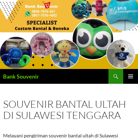
Langsung
ke
isi
Cari
Bank Souvenir
MENU
UTAMA
SOUVENIR BANTAL ULTAH
DI SULAWESI TENGGARA
Melayani pengiriman souvenir bantal ultah di Sulawesi