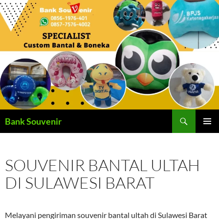
Langsung
ke
isi
Cari
Bank Souvenir
MENU
UTAMA
SOUVENIR BANTAL ULTAH
DI SULAWESI BARAT
Melayani pengiriman souvenir bantal ultah di Sulawesi Barat