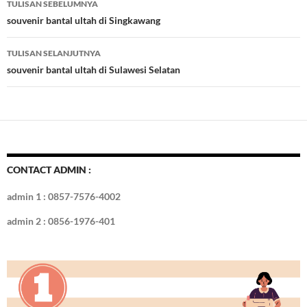
TULISAN SEBELUMNYA
o
t
r
dI
Tulisan
souvenir bantal ultah di Singkawang
o
n
TULISAN SELANJUTNYA
k
souvenir bantal ultah di Sulawesi Selatan
CONTACT ADMIN :
admin 1 : 0857-7576-4002
admin 2 : 0856-1976-401