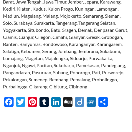
Barat, Jawa Tengah, Jawa Timur, Jember, Jepara, Karawang,
Kediri, Klaten, Kudus, Kulon Progo, Kuningan, Lamongan,
Madiun, Magelang, Malang, Mojokerto, Semarang, Sleman,
Solo, Surabaya, Surakarta, Tangerang, Tangerang Selatan,
Yogyakarta, Situbondo, Batu, Sragen, Demak, Denpasar, Garut,
Ciamis, Cianjur, Cilegon, Cimahi, Gianyar, Gresik, Grobogan,
Banten, Banyumas, Bondowoso, Karanganyar, Karangasem,
Salatiga, Kebumen, Serang, Jombang, Jembrana, Sukabumi,
Lumajang, Magetan, Majalengka, Sidoarjo, Purwakarta,
Nganjuk, Ngawi, Pacitan, Sukoharjo, Pamekasan, Pandeglang,
Pangandaran, Pasuruan, Subang, Ponorogo, Pati, Purworejo,
Pekalongan, Sumenep, Rembang, Pemalang, Probolinggo,
Purbalingga, Cikarang, Cibitung, Cibinong
F
T
Pi
T
Li
Di
Di
F
S
ac
w
nt
u
n
gg
ig
ol
h
e
itt
er
m
k
o
k
ar
b
er
es
bl
e
d
e
Navigasi