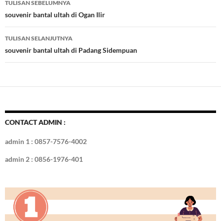
TULISAN SEBELUMNYA
o
t
r
dI
Tulisan
souvenir bantal ultah di Ogan Ilir
o
n
TULISAN SELANJUTNYA
k
souvenir bantal ultah di Padang Sidempuan
CONTACT ADMIN :
admin 1 : 0857-7576-4002
admin 2 : 0856-1976-401