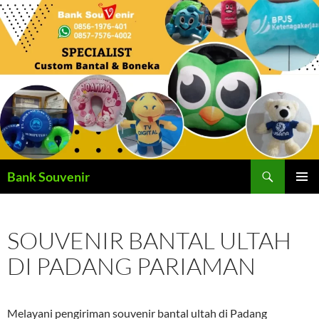
Langsung
ke
isi
Cari
Bank Souvenir
MENU
UTAMA
SOUVENIR BANTAL ULTAH
DI PADANG PARIAMAN
Melayani pengiriman souvenir bantal ultah di Padang