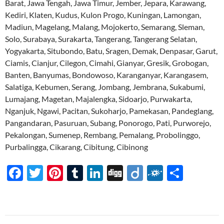
Barat, Jawa Tengah, Jawa Timur, Jember, Jepara, Karawang,
Kediri, Klaten, Kudus, Kulon Progo, Kuningan, Lamongan,
Madiun, Magelang, Malang, Mojokerto, Semarang, Sleman,
Solo, Surabaya, Surakarta, Tangerang, Tangerang Selatan,
Yogyakarta, Situbondo, Batu, Sragen, Demak, Denpasar, Garut,
Ciamis, Cianjur, Cilegon, Cimahi, Gianyar, Gresik, Grobogan,
Banten, Banyumas, Bondowoso, Karanganyar, Karangasem,
Salatiga, Kebumen, Serang, Jombang, Jembrana, Sukabumi,
Lumajang, Magetan, Majalengka, Sidoarjo, Purwakarta,
Nganjuk, Ngawi, Pacitan, Sukoharjo, Pamekasan, Pandeglang,
Pangandaran, Pasuruan, Subang, Ponorogo, Pati, Purworejo,
Pekalongan, Sumenep, Rembang, Pemalang, Probolinggo,
Purbalingga, Cikarang, Cibitung, Cibinong
F
T
Pi
T
Li
Di
Di
F
S
ac
w
nt
u
n
gg
ig
ol
h
e
itt
er
m
k
o
k
ar
b
er
es
bl
e
d
e
Navigasi