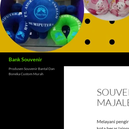
Cari
Bank Souvenir
Produsen Souvenir Bantal Dan
Boneka Custom Murah
SOUVEN
MAJAL
Melayani pengir
kota besar lainn