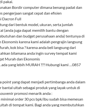
i pakai.
gunakan Bordir computer dimana benang padat dan
es pengerjaan sangat cepat dan efisien
ni Dacron Full
ntung dari bentuk model, ukuran, serta jumlah
l (anda juga dapat memilih bantu dengan
ebutuhan dan budget perusahaan anda) tentunya di
 Ekonomis karena kami adalah pengrajin langsung
urah, kok bisa ? karena anda beli langsung dari
lahkan bilamana anda ingin survey tempat kami
ngat Murah dan Ekonomis
 …ada yang lebih MURAH ??? Hubungi kami …0857
a point yang dapat menjadi pertimbanga anda dalam
 bantal ultah sebagai produk yang layak untuk di
 souvenir promosi menarik anda :
minimal order 30 pcs bpk/ibu sudah bisa memesan
 ultah di tempat kami. Bagi anda yang membutuhkan