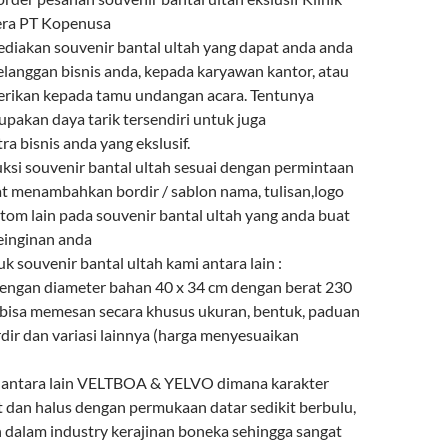
ra PT Kopenusa
diakan souvenir bantal ultah yang dapat anda anda
elanggan bisnis anda, kepada karyawan kantor, atau
berikan kepada tamu undangan acara. Tentunya
upakan daya tarik tersendiri untuk juga
a bisnis anda yang ekslusif.
i souvenir bantal ultah sesuai dengan permintaan
t menambahkan bordir / sablon nama, tulisan,logo
tom lain pada souvenir bantal ultah yang anda buat
einginan anda
uk souvenir bantal ultah kami antara lain :
 dengan diameter bahan 40 x 34 cm dengan berat 230
bisa memesan secara khusus ukuran, bentuk, paduan
dir dan variasi lainnya (harga menyesuaikan
n antara lain VELTBOA & YELVO dimana karakter
t dan halus dengan permukaan datar sedikit berbulu,
n dalam industry kerajinan boneka sehingga sangat