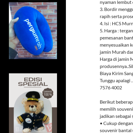
nyaman lembut d
3. Bordir meng
rapih serta pros
4. Isi : HCS Mur
5. Harga : terga
pemesanan banta
menyesuaikan k
jamin Murah dan
Harga di jamin M
produsennya..Si
Biaya Kirim Sa
Tunggu apalagi
7576 4002
Berikut beberap
memilih souvenir
jadikan sebagai
• Cukup dengan 
souvenir bantal