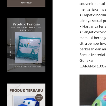
souvenir bantal 
mengerjakannya.
• Dapat dibordi
lainnya sesuai 
• Harganya terj
• Sangat cocok d
memiliki berbag
citra pemberiny
berkesan dan mud
Semua Material
Gunakan
GARANSI 100% U