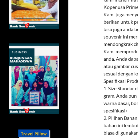
Kopenusa Prime
Kami juga menye
berikan untuk p
bisa juga anda 
souvenir ini mer
mendongkrak citr
Kami memproduks
anda. Anda dapa
atau gambar cus
sesuai dengan k
Spesifikasi Prod
1. Size Standar
gram. Anda pun 
warna dasar, bor
spesifikasi)
2. Pilihan Baha
bahan ini lembu
biasa di gunaka