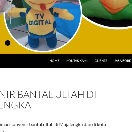
HOME
KONTAK KAMI
CLIENTS
JASA BORD
IR BANTAL ULTAH DI
ENGKA
iman souvenir bantal ultah di Majalengka dan di kota
ya