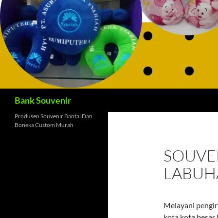
Cari
Bank Souvenir
Produsen Souvenir Bantal Dan
Boneka Custom Murah
SOUVEN
LABUH
Melayani pengir
kota kota besar 