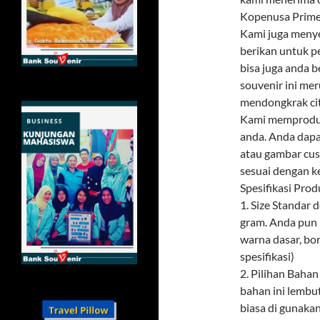
Kopenusa Prime
Kami juga menye
berikan untuk p
bisa juga anda 
souvenir ini mer
mendongkrak citr
Kami memproduks
anda. Anda dapa
atau gambar cus
sesuai dengan k
Spesifikasi Prod
1. Size Standar
gram. Anda pun 
warna dasar, bor
spesifikasi)
2. Pilihan Baha
bahan ini lembu
biasa di gunaka