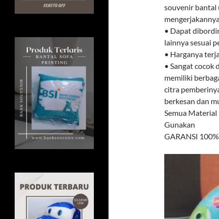
souvenir bantal 
mengerjakannya.
• Dapat dibordi
lainnya sesuai 
• Harganya terj
• Sangat cocok d
memiliki berbag
citra pemberiny
berkesan dan mud
Semua Material
Gunakan
GARANSI 100% U