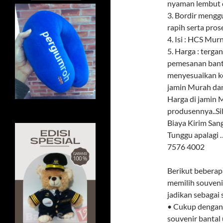
nyaman lembut d
3. Bordir meng
rapih serta pros
4. Isi : HCS Mur
5. Harga : terga
pemesanan banta
menyesuaikan k
jamin Murah dan
Harga di jamin M
produsennya..Si
Biaya Kirim Sa
Tunggu apalagi
7576 4002
Berikut beberap
memilih souvenir
jadikan sebagai
• Cukup dengan 
souvenir bantal