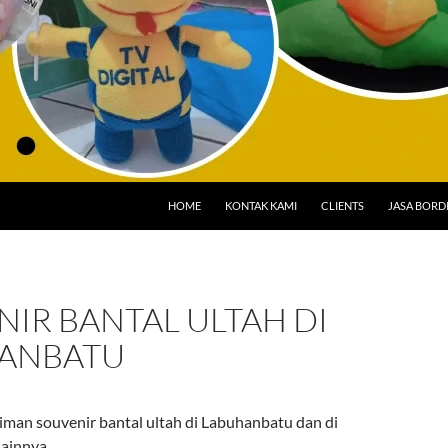
HOME
KONTAK KAMI
CLIENTS
JASA BORD
IR BANTAL ULTAH DI
ANBATU
iman souvenir bantal ultah di Labuhanbatu dan di
lainnya