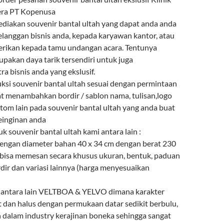
ra PT Kopenusa
diakan souvenir bantal ultah yang dapat anda anda
elanggan bisnis anda, kepada karyawan kantor, atau
berikan kepada tamu undangan acara. Tentunya
upakan daya tarik tersendiri untuk juga
a bisnis anda yang ekslusif.
i souvenir bantal ultah sesuai dengan permintaan
t menambahkan bordir / sablon nama, tulisan,logo
tom lain pada souvenir bantal ultah yang anda buat
einginan anda
uk souvenir bantal ultah kami antara lain :
 dengan diameter bahan 40 x 34 cm dengan berat 230
bisa memesan secara khusus ukuran, bentuk, paduan
dir dan variasi lainnya (harga menyesuaikan
n antara lain VELTBOA & YELVO dimana karakter
t dan halus dengan permukaan datar sedikit berbulu,
n dalam industry kerajinan boneka sehingga sangat