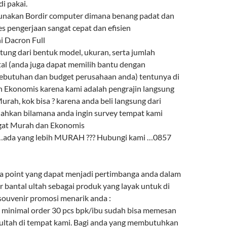
i pakai.
gunakan Bordir computer dimana benang padat dan
es pengerjaan sangat cepat dan efisien
ni Dacron Full
ntung dari bentuk model, ukuran, serta jumlah
l (anda juga dapat memilih bantu dengan
ebutuhan dan budget perusahaan anda) tentunya di
 Ekonomis karena kami adalah pengrajin langsung
urah, kok bisa ? karena anda beli langsung dari
lahkan bilamana anda ingin survey tempat kami
ngat Murah dan Ekonomis
 …ada yang lebih MURAH ??? Hubungi kami …0857
a point yang dapat menjadi pertimbanga anda dalam
 bantal ultah sebagai produk yang layak untuk di
 souvenir promosi menarik anda :
minimal order 30 pcs bpk/ibu sudah bisa memesan
 ultah di tempat kami. Bagi anda yang membutuhkan