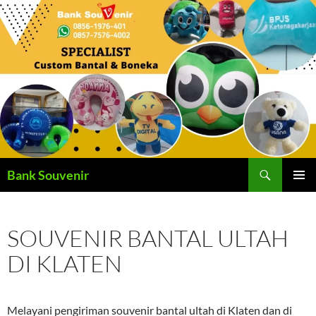
Langsung
ke
isi
Cari
Bank Souvenir
MENU
UTAMA
SOUVENIR BANTAL ULTAH
DI KLATEN
Melayani pengiriman souvenir bantal ultah di Klaten dan di