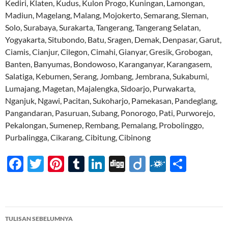
Kediri, Klaten, Kudus, Kulon Progo, Kuningan, Lamongan,
Madiun, Magelang, Malang, Mojokerto, Semarang, Sleman,
Solo, Surabaya, Surakarta, Tangerang, Tangerang Selatan,
Yogyakarta, Situbondo, Batu, Sragen, Demak, Denpasar, Garut,
Ciamis, Cianjur, Cilegon, Cimahi, Gianyar, Gresik, Grobogan,
Banten, Banyumas, Bondowoso, Karanganyar, Karangasem,
Salatiga, Kebumen, Serang, Jombang, Jembrana, Sukabumi,
Lumajang, Magetan, Majalengka, Sidoarjo, Purwakarta,
Nganjuk, Ngawi, Pacitan, Sukoharjo, Pamekasan, Pandeglang,
Pangandaran, Pasuruan, Subang, Ponorogo, Pati, Purworejo,
Pekalongan, Sumenep, Rembang, Pemalang, Probolinggo,
Purbalingga, Cikarang, Cibitung, Cibinong
F
T
Pi
T
Li
Di
Di
F
S
ac
w
nt
u
n
gg
ig
ol
h
e
itt
er
m
k
o
k
ar
b
er
es
bl
e
d
e
Navigasi
TULISAN SEBELUMNYA