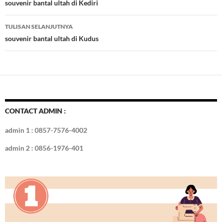
o
t
r
dI
Tulisan
souvenir bantal ultah di Kediri
o
n
TULISAN SELANJUTNYA
k
souvenir bantal ultah di Kudus
CONTACT ADMIN :
admin 1 : 0857-7576-4002
admin 2 : 0856-1976-401