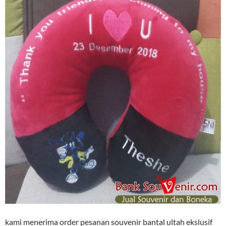
kami menerima order pesanan souvenir bantal ultah ekslusif