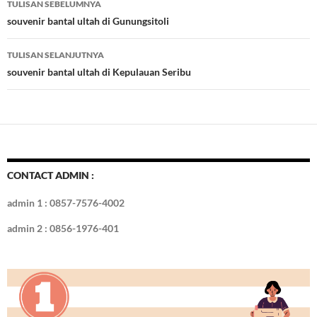
TULISAN SEBELUMNYA
o
t
r
dI
Tulisan
souvenir bantal ultah di Gunungsitoli
o
n
TULISAN SELANJUTNYA
k
souvenir bantal ultah di Kepulauan Seribu
CONTACT ADMIN :
admin 1 : 0857-7576-4002
admin 2 : 0856-1976-401