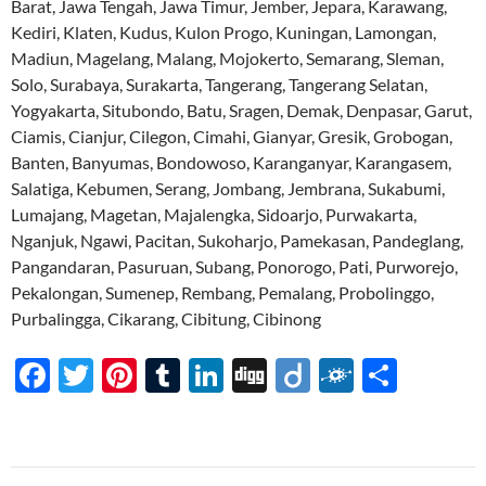
Barat, Jawa Tengah, Jawa Timur, Jember, Jepara, Karawang,
Kediri, Klaten, Kudus, Kulon Progo, Kuningan, Lamongan,
Madiun, Magelang, Malang, Mojokerto, Semarang, Sleman,
Solo, Surabaya, Surakarta, Tangerang, Tangerang Selatan,
Yogyakarta, Situbondo, Batu, Sragen, Demak, Denpasar, Garut,
Ciamis, Cianjur, Cilegon, Cimahi, Gianyar, Gresik, Grobogan,
Banten, Banyumas, Bondowoso, Karanganyar, Karangasem,
Salatiga, Kebumen, Serang, Jombang, Jembrana, Sukabumi,
Lumajang, Magetan, Majalengka, Sidoarjo, Purwakarta,
Nganjuk, Ngawi, Pacitan, Sukoharjo, Pamekasan, Pandeglang,
Pangandaran, Pasuruan, Subang, Ponorogo, Pati, Purworejo,
Pekalongan, Sumenep, Rembang, Pemalang, Probolinggo,
Purbalingga, Cikarang, Cibitung, Cibinong
F
T
Pi
T
Li
Di
Di
F
S
ac
w
nt
u
n
gg
ig
ol
h
e
itt
er
m
k
o
k
ar
b
er
es
bl
e
d
e
Navigasi