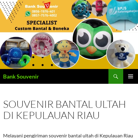
Langsung
ke
isi
Cari
Bank Souvenir
MENU
UTAMA
SOUVENIR BANTAL ULTAH
DI KEPULAUAN RIAU
Melayani pengiriman souvenir bantal ultah di Kepulauan Riau