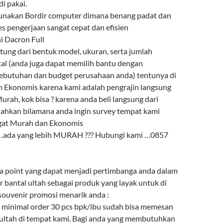
i pakai.
gunakan Bordir computer dimana benang padat dan
es pengerjaan sangat cepat dan efisien
ni Dacron Full
ntung dari bentuk model, ukuran, serta jumlah
l (anda juga dapat memilih bantu dengan
ebutuhan dan budget perusahaan anda) tentunya di
 Ekonomis karena kami adalah pengrajin langsung
urah, kok bisa ? karena anda beli langsung dari
lahkan bilamana anda ingin survey tempat kami
ngat Murah dan Ekonomis
 …ada yang lebih MURAH ??? Hubungi kami …0857
a point yang dapat menjadi pertimbanga anda dalam
 bantal ultah sebagai produk yang layak untuk di
 souvenir promosi menarik anda :
minimal order 30 pcs bpk/ibu sudah bisa memesan
 ultah di tempat kami. Bagi anda yang membutuhkan