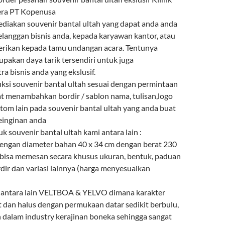
ra PT Kopenusa
diakan souvenir bantal ultah yang dapat anda anda
elanggan bisnis anda, kepada karyawan kantor, atau
berikan kepada tamu undangan acara. Tentunya
upakan daya tarik tersendiri untuk juga
a bisnis anda yang ekslusif.
i souvenir bantal ultah sesuai dengan permintaan
t menambahkan bordir / sablon nama, tulisan,logo
tom lain pada souvenir bantal ultah yang anda buat
einginan anda
uk souvenir bantal ultah kami antara lain :
 dengan diameter bahan 40 x 34 cm dengan berat 230
bisa memesan secara khusus ukuran, bentuk, paduan
dir dan variasi lainnya (harga menyesuaikan
n antara lain VELTBOA & YELVO dimana karakter
t dan halus dengan permukaan datar sedikit berbulu,
n dalam industry kerajinan boneka sehingga sangat