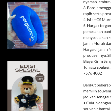
nyaman lembut d
3. Bordir meng
rapih serta pros
4. Isi : HCS Mur
5. Harga : terga
pemesanan banta
menyesuaikan k
jamin Murah dan
Harga di jamin M
produsennya..Si
Biaya Kirim Sa
Tunggu apalagi
7576 4002
Berikut beberap
memilih souvenir
jadikan sebagai
• Cukup dengan 
souvenir bantal