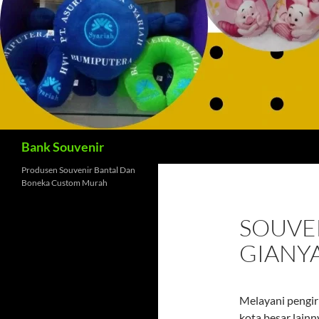
Cari
Bank Souvenir
Produsen Souvenir Bantal Dan
Boneka Custom Murah
SOUVEN
GIANY
Melayani pengiri
kota besar lainn