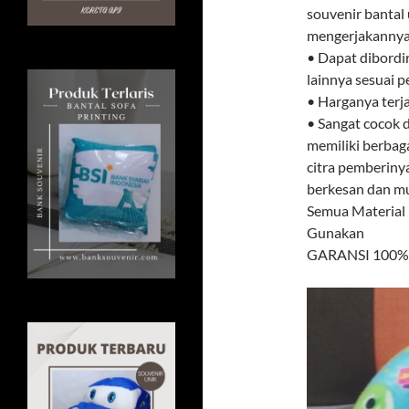
souvenir bantal 
mengerjakannya.
• Dapat dibordi
lainnya sesuai 
• Harganya terj
• Sangat cocok d
memiliki berbag
citra pemberiny
berkesan dan mud
Semua Material
Gunakan
GARANSI 100% U