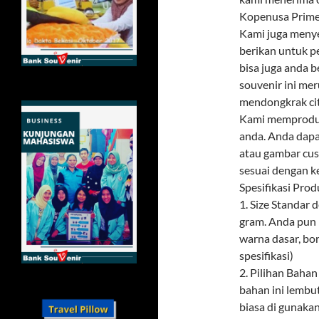
Kopenusa Prime
Kami juga menye
berikan untuk p
bisa juga anda 
souvenir ini mer
mendongkrak citr
Kami memproduks
anda. Anda dapa
atau gambar cus
sesuai dengan k
Spesifikasi Prod
1. Size Standar
gram. Anda pun 
warna dasar, bor
spesifikasi)
2. Pilihan Baha
bahan ini lembu
biasa di gunaka