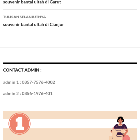
o
t
r
dI
Tulisan
souvenir bantal ultah di Garut
o
n
TULISAN SELANJUTNYA
k
souvenir bantal ultah di Cianjur
CONTACT ADMIN :
admin 1 : 0857-7576-4002
admin 2 : 0856-1976-401