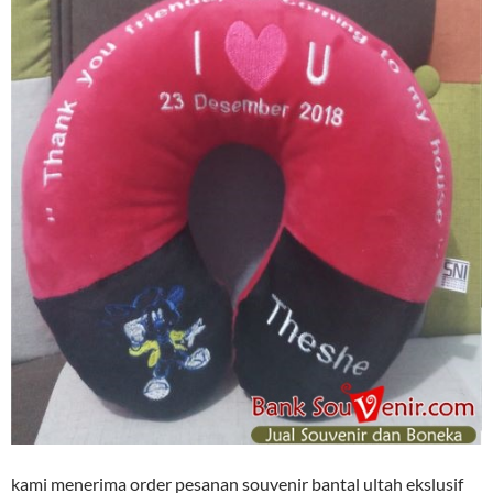
kami menerima order pesanan souvenir bantal ultah ekslusif