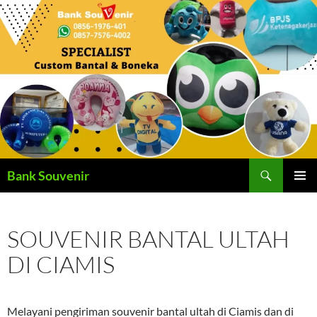
Langsung
ke
isi
Cari
Bank Souvenir
MENU
UTAMA
SOUVENIR BANTAL ULTAH
DI CIAMIS
Melayani pengiriman souvenir bantal ultah di Ciamis dan di