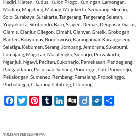
Kediri, Klaten, Kudus, Kulon Progo, Kuningan, Lamongan,
Madiun, Magelang, Malang, Mojokerto, Semarang, Sleman,
Solo, Surabaya, Surakarta, Tangerang, Tangerang Selatan,
Yogyakarta, Situbondo, Batu, Sragen, Demak, Denpasar, Garut,
Ciamis, Cianjur, Cilegon, Cimahi, Gianyar, Gresik, Grobogan,
Banten, Banyumas, Bondowoso, Karanganyar, Karangasem,
Salatiga, Kebumen, Serang, Jombang, Jembrana, Sukabumi,
Lumajang, Magetan, Majalengka, Sidoarjo, Purwakarta,
Nganjuk, Ngawi, Pacitan, Sukoharjo, Pamekasan, Pandeglang,
Pangandaran, Pasuruan, Subang, Ponorogo, Pati, Purworejo,
Pekalongan, Sumenep, Rembang, Pemalang, Probolinggo,
Purbalingga, Cikarang, Cibitung, Cibinong
F
T
Pi
T
Li
Di
Di
F
S
ac
w
nt
u
n
gg
ig
ol
h
e
itt
er
m
k
o
k
ar
b
er
es
bl
e
d
e
Navigasi
TULISAN SEBELUMNYA