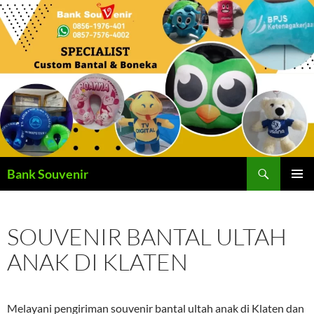
Langsung
ke
isi
Cari
Bank Souvenir
MENU
UTAMA
SOUVENIR BANTAL ULTAH
ANAK DI KLATEN
Melayani pengiriman souvenir bantal ultah anak di Klaten dan