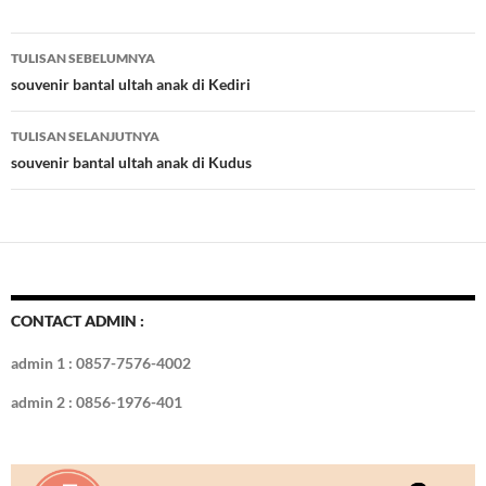
e
itt
er
m
k
o
k
ar
b
er
es
bl
e
d
e
Navigasi
TULISAN SEBELUMNYA
o
t
r
dI
Tulisan
souvenir bantal ultah anak di Kediri
o
n
TULISAN SELANJUTNYA
k
souvenir bantal ultah anak di Kudus
CONTACT ADMIN :
admin 1 : 0857-7576-4002
admin 2 : 0856-1976-401