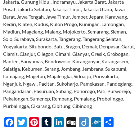
Jakarta, Gunung Kidul, Indramayu, Jakarta Barat, Jakarta
Pusat, Jakarta Selatan, Jakarta Timur, Jakarta Utara, Jawa
Barat, Jawa Tengah, Jawa Timur, Jember, Jepara, Karawang,
Kediri, Klaten, Kudus, Kulon Progo, Kuningan, Lamongan,
Madiun, Magelang, Malang, Mojokerto, Semarang, Sleman,
Solo, Surabaya, Surakarta, Tangerang, Tangerang Selatan,
Yogyakarta, Situbondo, Batu, Sragen, Demak, Denpasar, Garut,
Ciamis, Cianjur, Cilegon, Cimahi, Gianyar, Gresik, Grobogan,
Banten, Banyumas, Bondowoso, Karanganyar, Karangasem,
Salatiga, Kebumen, Serang, Jombang, Jembrana, Sukabumi,
Lumajang, Magetan, Majalengka, Sidoarjo, Purwakarta,
Nganjuk, Ngawi, Pacitan, Sukoharjo, Pamekasan, Pandeglang,
Pangandaran, Pasuruan, Subang, Ponorogo, Pati, Purworejo,
Pekalongan, Sumenep, Rembang, Pemalang, Probolinggo,
Purbalingga, Cikarang, Cibitung, Cibinong
F
T
Pi
T
Li
Di
Di
F
S
ac
w
nt
u
n
gg
ig
ol
h