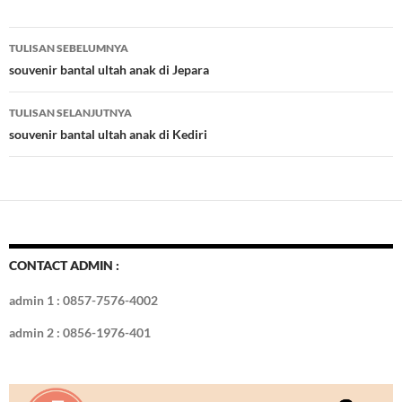
e
itt
er
m
k
o
k
ar
b
er
es
bl
e
d
e
Navigasi
TULISAN SEBELUMNYA
o
t
r
dI
Tulisan
souvenir bantal ultah anak di Jepara
o
n
TULISAN SELANJUTNYA
k
souvenir bantal ultah anak di Kediri
CONTACT ADMIN :
admin 1 : 0857-7576-4002
admin 2 : 0856-1976-401