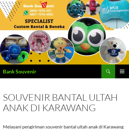
Langsung
ke
isi
Cari
Bank Souvenir
MENU
UTAMA
SOUVENIR BANTAL ULTAH
ANAK DI KARAWANG
Melayani pengiriman souvenir bantal ultah anak di Karawang