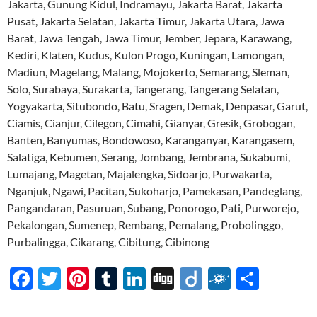
Jakarta, Gunung Kidul, Indramayu, Jakarta Barat, Jakarta
Pusat, Jakarta Selatan, Jakarta Timur, Jakarta Utara, Jawa
Barat, Jawa Tengah, Jawa Timur, Jember, Jepara, Karawang,
Kediri, Klaten, Kudus, Kulon Progo, Kuningan, Lamongan,
Madiun, Magelang, Malang, Mojokerto, Semarang, Sleman,
Solo, Surabaya, Surakarta, Tangerang, Tangerang Selatan,
Yogyakarta, Situbondo, Batu, Sragen, Demak, Denpasar, Garut,
Ciamis, Cianjur, Cilegon, Cimahi, Gianyar, Gresik, Grobogan,
Banten, Banyumas, Bondowoso, Karanganyar, Karangasem,
Salatiga, Kebumen, Serang, Jombang, Jembrana, Sukabumi,
Lumajang, Magetan, Majalengka, Sidoarjo, Purwakarta,
Nganjuk, Ngawi, Pacitan, Sukoharjo, Pamekasan, Pandeglang,
Pangandaran, Pasuruan, Subang, Ponorogo, Pati, Purworejo,
Pekalongan, Sumenep, Rembang, Pemalang, Probolinggo,
Purbalingga, Cikarang, Cibitung, Cibinong
F
T
Pi
T
Li
Di
Di
F
S
ac
w
nt
u
n
gg
ig
ol
h