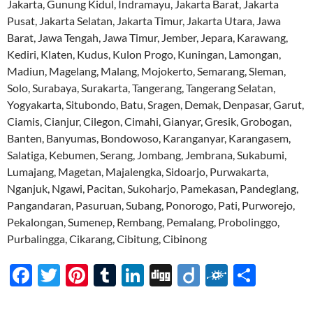
Jakarta, Gunung Kidul, Indramayu, Jakarta Barat, Jakarta
Pusat, Jakarta Selatan, Jakarta Timur, Jakarta Utara, Jawa
Barat, Jawa Tengah, Jawa Timur, Jember, Jepara, Karawang,
Kediri, Klaten, Kudus, Kulon Progo, Kuningan, Lamongan,
Madiun, Magelang, Malang, Mojokerto, Semarang, Sleman,
Solo, Surabaya, Surakarta, Tangerang, Tangerang Selatan,
Yogyakarta, Situbondo, Batu, Sragen, Demak, Denpasar, Garut,
Ciamis, Cianjur, Cilegon, Cimahi, Gianyar, Gresik, Grobogan,
Banten, Banyumas, Bondowoso, Karanganyar, Karangasem,
Salatiga, Kebumen, Serang, Jombang, Jembrana, Sukabumi,
Lumajang, Magetan, Majalengka, Sidoarjo, Purwakarta,
Nganjuk, Ngawi, Pacitan, Sukoharjo, Pamekasan, Pandeglang,
Pangandaran, Pasuruan, Subang, Ponorogo, Pati, Purworejo,
Pekalongan, Sumenep, Rembang, Pemalang, Probolinggo,
Purbalingga, Cikarang, Cibitung, Cibinong
F
T
Pi
T
Li
Di
Di
F
S
ac
w
nt
u
n
gg
ig
ol
h