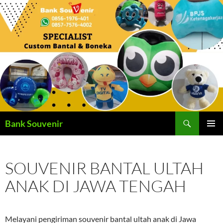
Langsung
ke
isi
Cari
Bank Souvenir
MENU
UTAMA
SOUVENIR BANTAL ULTAH
ANAK DI JAWA TENGAH
Melayani pengiriman souvenir bantal ultah anak di Jawa