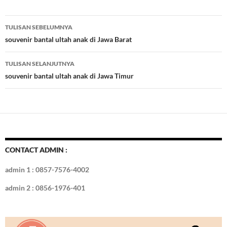
e
itt
er
m
k
o
k
ar
b
er
es
bl
e
d
e
Navigasi
TULISAN SEBELUMNYA
o
t
r
dI
Tulisan
souvenir bantal ultah anak di Jawa Barat
o
n
TULISAN SELANJUTNYA
k
souvenir bantal ultah anak di Jawa Timur
CONTACT ADMIN :
admin 1 : 0857-7576-4002
admin 2 : 0856-1976-401