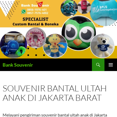
Langsung
ke
isi
Cari
Bank Souvenir
MENU
UTAMA
SOUVENIR BANTAL ULTAH
ANAK DI JAKARTA BARAT
Melayani pengiriman souvenir bantal ultah anak di Jakarta