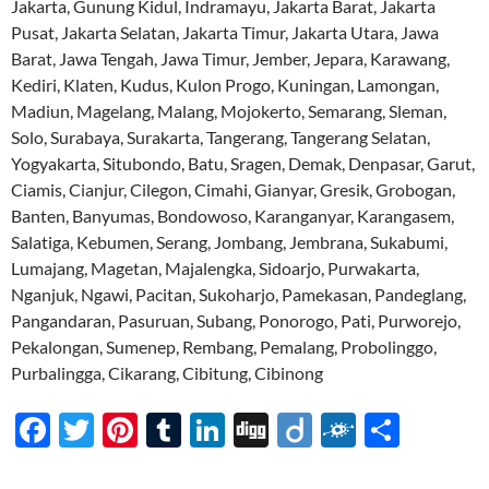
Jakarta, Gunung Kidul, Indramayu, Jakarta Barat, Jakarta
Pusat, Jakarta Selatan, Jakarta Timur, Jakarta Utara, Jawa
Barat, Jawa Tengah, Jawa Timur, Jember, Jepara, Karawang,
Kediri, Klaten, Kudus, Kulon Progo, Kuningan, Lamongan,
Madiun, Magelang, Malang, Mojokerto, Semarang, Sleman,
Solo, Surabaya, Surakarta, Tangerang, Tangerang Selatan,
Yogyakarta, Situbondo, Batu, Sragen, Demak, Denpasar, Garut,
Ciamis, Cianjur, Cilegon, Cimahi, Gianyar, Gresik, Grobogan,
Banten, Banyumas, Bondowoso, Karanganyar, Karangasem,
Salatiga, Kebumen, Serang, Jombang, Jembrana, Sukabumi,
Lumajang, Magetan, Majalengka, Sidoarjo, Purwakarta,
Nganjuk, Ngawi, Pacitan, Sukoharjo, Pamekasan, Pandeglang,
Pangandaran, Pasuruan, Subang, Ponorogo, Pati, Purworejo,
Pekalongan, Sumenep, Rembang, Pemalang, Probolinggo,
Purbalingga, Cikarang, Cibitung, Cibinong
F
T
Pi
T
Li
Di
Di
F
S
ac
w
nt
u
n
gg
ig
ol
h