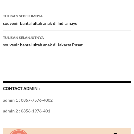
e
itt
er
m
k
o
k
ar
b
er
es
bl
e
d
e
Navigasi
TULISAN SEBELUMNYA
o
t
r
dI
Tulisan
souvenir bantal ultah anak di Indramayu
o
n
TULISAN SELANJUTNYA
k
souvenir bantal ultah anak di Jakarta Pusat
CONTACT ADMIN :
admin 1 : 0857-7576-4002
admin 2 : 0856-1976-401