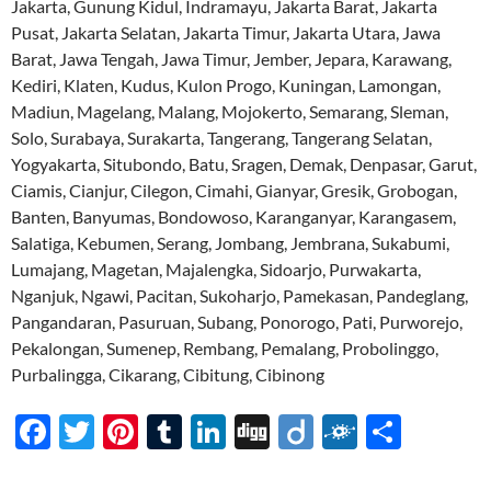
Jakarta, Gunung Kidul, Indramayu, Jakarta Barat, Jakarta
Pusat, Jakarta Selatan, Jakarta Timur, Jakarta Utara, Jawa
Barat, Jawa Tengah, Jawa Timur, Jember, Jepara, Karawang,
Kediri, Klaten, Kudus, Kulon Progo, Kuningan, Lamongan,
Madiun, Magelang, Malang, Mojokerto, Semarang, Sleman,
Solo, Surabaya, Surakarta, Tangerang, Tangerang Selatan,
Yogyakarta, Situbondo, Batu, Sragen, Demak, Denpasar, Garut,
Ciamis, Cianjur, Cilegon, Cimahi, Gianyar, Gresik, Grobogan,
Banten, Banyumas, Bondowoso, Karanganyar, Karangasem,
Salatiga, Kebumen, Serang, Jombang, Jembrana, Sukabumi,
Lumajang, Magetan, Majalengka, Sidoarjo, Purwakarta,
Nganjuk, Ngawi, Pacitan, Sukoharjo, Pamekasan, Pandeglang,
Pangandaran, Pasuruan, Subang, Ponorogo, Pati, Purworejo,
Pekalongan, Sumenep, Rembang, Pemalang, Probolinggo,
Purbalingga, Cikarang, Cibitung, Cibinong
F
T
Pi
T
Li
Di
Di
F
S
ac
w
nt
u
n
gg
ig
ol
h