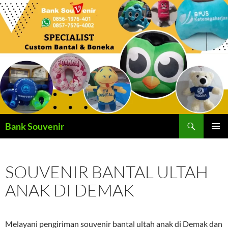
Langsung
ke
isi
Cari
Bank Souvenir
MENU
UTAMA
SOUVENIR BANTAL ULTAH
ANAK DI DEMAK
Melayani pengiriman souvenir bantal ultah anak di Demak dan