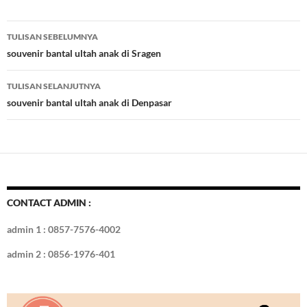
e
itt
er
m
k
o
k
ar
b
er
es
bl
e
d
e
Navigasi
TULISAN SEBELUMNYA
o
t
r
dI
Tulisan
souvenir bantal ultah anak di Sragen
o
n
TULISAN SELANJUTNYA
k
souvenir bantal ultah anak di Denpasar
CONTACT ADMIN :
admin 1 : 0857-7576-4002
admin 2 : 0856-1976-401