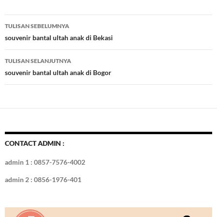
e
itt
er
m
k
o
k
ar
b
er
es
bl
e
d
e
Navigasi
TULISAN SEBELUMNYA
o
t
r
dI
Tulisan
souvenir bantal ultah anak di Bekasi
o
n
TULISAN SELANJUTNYA
k
souvenir bantal ultah anak di Bogor
CONTACT ADMIN :
admin 1 : 0857-7576-4002
admin 2 : 0856-1976-401