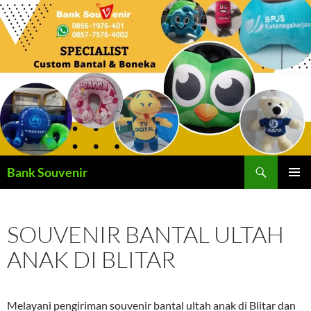
Langsung
ke
isi
Cari
Bank Souvenir
MENU
UTAMA
SOUVENIR BANTAL ULTAH
ANAK DI BLITAR
Melayani pengiriman souvenir bantal ultah anak di Blitar dan