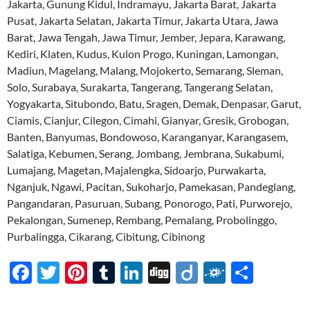
Jakarta, Gunung Kidul, Indramayu, Jakarta Barat, Jakarta
Pusat, Jakarta Selatan, Jakarta Timur, Jakarta Utara, Jawa
Barat, Jawa Tengah, Jawa Timur, Jember, Jepara, Karawang,
Kediri, Klaten, Kudus, Kulon Progo, Kuningan, Lamongan,
Madiun, Magelang, Malang, Mojokerto, Semarang, Sleman,
Solo, Surabaya, Surakarta, Tangerang, Tangerang Selatan,
Yogyakarta, Situbondo, Batu, Sragen, Demak, Denpasar, Garut,
Ciamis, Cianjur, Cilegon, Cimahi, Gianyar, Gresik, Grobogan,
Banten, Banyumas, Bondowoso, Karanganyar, Karangasem,
Salatiga, Kebumen, Serang, Jombang, Jembrana, Sukabumi,
Lumajang, Magetan, Majalengka, Sidoarjo, Purwakarta,
Nganjuk, Ngawi, Pacitan, Sukoharjo, Pamekasan, Pandeglang,
Pangandaran, Pasuruan, Subang, Ponorogo, Pati, Purworejo,
Pekalongan, Sumenep, Rembang, Pemalang, Probolinggo,
Purbalingga, Cikarang, Cibitung, Cibinong
F
T
Pi
T
Li
Di
Di
F
S
ac
w
nt
u
n
gg
ig
ol
h