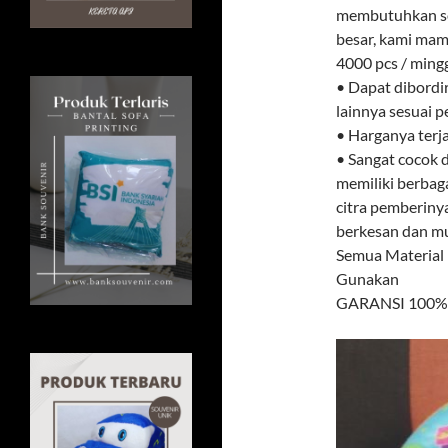
membutuhkan sou
besar, kami ma
4000 pcs / ming
• Dapat dibordi
lainnya sesuai 
• Harganya terj
• Sangat cocok d
memiliki berbag
citra pemberiny
berkesan dan mud
Semua Material
Gunakan
GARANSI 100% U