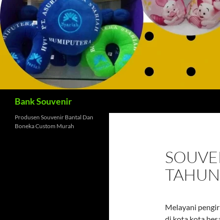
Cari
Bank Souvenir
Produsen Souvenir Bantal Dan
Boneka Custom Murah
SOUVE
TAHUN
Melayani pengir
di kota kota bes