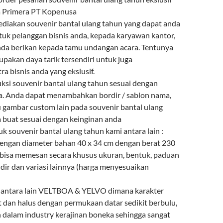
a Primera PT Kopenusa
diakan souvenir bantal ulang tahun yang dapat anda
tuk pelanggan bisnis anda, kepada karyawan kantor,
anda berikan kepada tamu undangan acara. Tentunya
upakan daya tarik tersendiri untuk juga
a bisnis anda yang ekslusif.
i souvenir bantal ulang tahun sesuai dengan
a. Anda dapat menambahkan bordir / sablon nama,
u gambar custom lain pada souvenir bantal ulang
 buat sesuai dengan keinginan anda
uk souvenir bantal ulang tahun kami antara lain :
 dengan diameter bahan 40 x 34 cm dengan berat 230
bisa memesan secara khusus ukuran, bentuk, paduan
dir dan variasi lainnya (harga menyesuaikan
n antara lain VELTBOA & YELVO dimana karakter
t dan halus dengan permukaan datar sedikit berbulu,
n dalam industry kerajinan boneka sehingga sangat