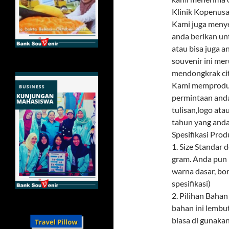
Klinik Kopenus
Kami juga menye
anda berikan un
atau bisa juga 
souvenir ini mer
mendongkrak citr
Kami memproduks
permintaan and
tulisan,logo ata
tahun yang anda
Spesifikasi Prod
1. Size Standar
gram. Anda pun 
warna dasar, bor
spesifikasi)
2. Pilihan Baha
bahan ini lembu
biasa di gunaka