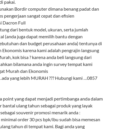
i pakai.
gunakan Bordir computer dimana benang padat dan
es pengerjaan sangat cepat dan efisien
ni Dacron Full
ntung dari bentuk model, ukuran, serta jumlah
l (anda juga dapat memilih bantu dengan
ebutuhan dan budget perusahaan anda) tentunya di
 Ekonomis karena kami adalah pengrajin langsung
urah, kok bisa ? karena anda beli langsung dari
lahkan bilamana anda ingin survey tempat kami
ngat Murah dan Ekonomis
 …ada yang lebih MURAH ??? Hubungi kami …0857
a point yang dapat menjadi pertimbanga anda dalam
r bantal ulang tahun sebagai produk yang layak
 sebagai souvenir promosi menarik anda :
minimal order 30 pcs bpk/ibu sudah bisa memesan
ulang tahun di tempat kami. Bagi anda yang