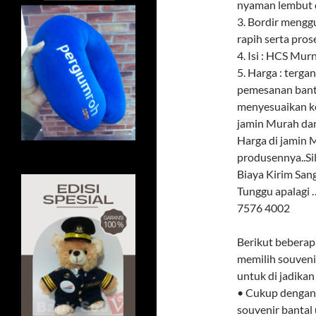
nyaman lembut d
3. Bordir meng
rapih serta pros
4. Isi : HCS Mur
5. Harga : terga
pemesanan banta
menyesuaikan k
jamin Murah dan
Harga di jamin M
produsennya..Si
Biaya Kirim Sa
Tunggu apalagi
7576 4002
Berikut beberap
memilih souveni
untuk di jadikan
• Cukup dengan 
souvenir bantal 