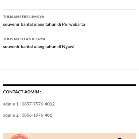
e
itt
er
m
k
o
k
ar
b
er
es
bl
e
d
e
Navigasi
TULISAN SEBELUMNYA
o
t
r
dI
Tulisan
souvenir bantal ulang tahun di Purwakarta
o
n
TULISAN SELANJUTNYA
k
souvenir bantal ulang tahun di Ngawi
CONTACT ADMIN :
admin 1 : 0857-7576-4002
admin 2 : 0856-1976-401