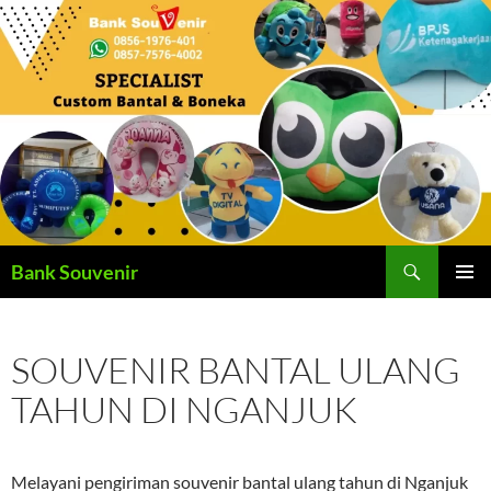
Langsung
ke
isi
Cari
Bank Souvenir
MENU
UTAMA
SOUVENIR BANTAL ULANG
TAHUN DI NGANJUK
Melayani pengiriman souvenir bantal ulang tahun di Nganjuk