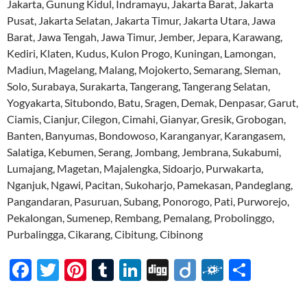
Jakarta, Gunung Kidul, Indramayu, Jakarta Barat, Jakarta
Pusat, Jakarta Selatan, Jakarta Timur, Jakarta Utara, Jawa
Barat, Jawa Tengah, Jawa Timur, Jember, Jepara, Karawang,
Kediri, Klaten, Kudus, Kulon Progo, Kuningan, Lamongan,
Madiun, Magelang, Malang, Mojokerto, Semarang, Sleman,
Solo, Surabaya, Surakarta, Tangerang, Tangerang Selatan,
Yogyakarta, Situbondo, Batu, Sragen, Demak, Denpasar, Garut,
Ciamis, Cianjur, Cilegon, Cimahi, Gianyar, Gresik, Grobogan,
Banten, Banyumas, Bondowoso, Karanganyar, Karangasem,
Salatiga, Kebumen, Serang, Jombang, Jembrana, Sukabumi,
Lumajang, Magetan, Majalengka, Sidoarjo, Purwakarta,
Nganjuk, Ngawi, Pacitan, Sukoharjo, Pamekasan, Pandeglang,
Pangandaran, Pasuruan, Subang, Ponorogo, Pati, Purworejo,
Pekalongan, Sumenep, Rembang, Pemalang, Probolinggo,
Purbalingga, Cikarang, Cibitung, Cibinong
F
T
Pi
T
Li
Di
Di
F
S
ac
w
nt
u
n
gg
ig
ol
h