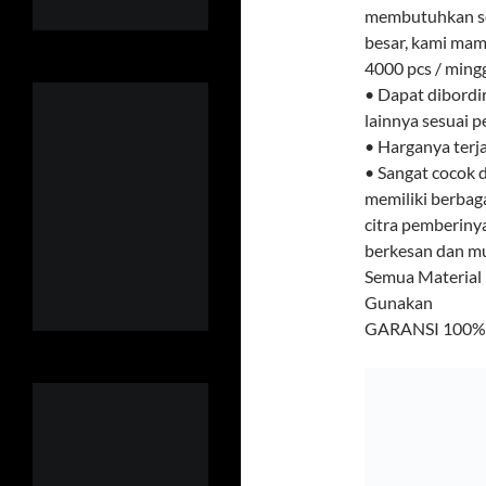
membutuhkan sou
besar, kami ma
4000 pcs / ming
• Dapat dibordi
lainnya sesuai 
• Harganya terj
• Sangat cocok d
memiliki berbag
citra pemberiny
berkesan dan mud
Semua Material
Gunakan
GARANSI 100% U