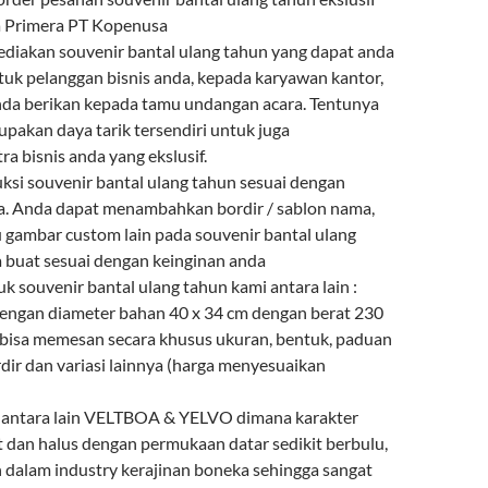
a Primera PT Kopenusa
diakan souvenir bantal ulang tahun yang dapat anda
tuk pelanggan bisnis anda, kepada karyawan kantor,
anda berikan kepada tamu undangan acara. Tentunya
upakan daya tarik tersendiri untuk juga
a bisnis anda yang ekslusif.
i souvenir bantal ulang tahun sesuai dengan
a. Anda dapat menambahkan bordir / sablon nama,
u gambar custom lain pada souvenir bantal ulang
 buat sesuai dengan keinginan anda
uk souvenir bantal ulang tahun kami antara lain :
 dengan diameter bahan 40 x 34 cm dengan berat 230
bisa memesan secara khusus ukuran, bentuk, paduan
dir dan variasi lainnya (harga menyesuaikan
n antara lain VELTBOA & YELVO dimana karakter
t dan halus dengan permukaan datar sedikit berbulu,
n dalam industry kerajinan boneka sehingga sangat