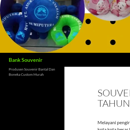
Cari
Bank Souvenir
Produsen Souvenir Bantal Dan
Boneka Custom Murah
SOUVE
TAHUN
Melayani pengir
kota kota besar 