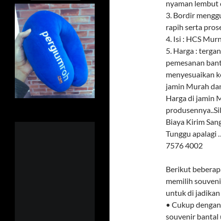
nyaman lembut d
3. Bordir meng
rapih serta pros
4. Isi : HCS Mur
5. Harga : terga
pemesanan banta
menyesuaikan k
jamin Murah dan
Harga di jamin M
produsennya..Si
Biaya Kirim Sa
Tunggu apalagi
7576 4002
Berikut beberap
memilih souveni
untuk di jadikan
• Cukup dengan 
souvenir bantal 