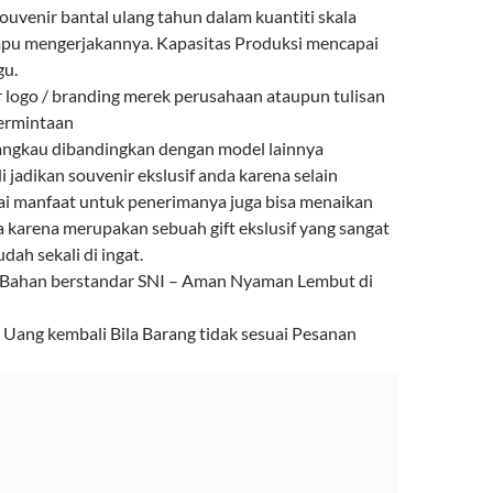
venir bantal ulang tahun dalam kuantiti skala
mpu mengerjakannya. Kapasitas Produksi mencapai
gu.
r logo / branding merek perusahaan ataupun tulisan
permintaan
angkau dibandingkan dengan model lainnya
i jadikan souvenir ekslusif anda karena selain
ai manfaat untuk penerimanya juga bisa menaikan
a karena merupakan sebuah gift ekslusif yang sangat
ah sekali di ingat.
 Bahan berstandar SNI – Aman Nyaman Lembut di
ang kembali Bila Barang tidak sesuai Pesanan