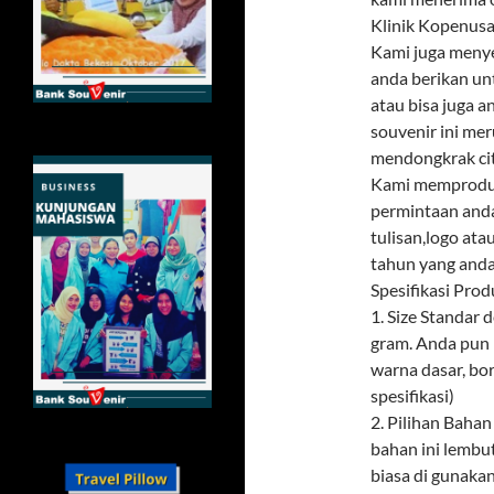
Klinik Kopenus
Kami juga menye
anda berikan un
atau bisa juga 
souvenir ini mer
mendongkrak citr
Kami memproduks
permintaan and
tulisan,logo ata
tahun yang anda
Spesifikasi Prod
1. Size Standar
gram. Anda pun 
warna dasar, bor
spesifikasi)
2. Pilihan Baha
bahan ini lembu
biasa di gunaka