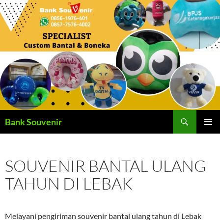
Langsung
ke
isi
Cari
Bank Souvenir
MENU
UTAMA
SOUVENIR BANTAL ULANG
TAHUN DI LEBAK
Melayani pengiriman souvenir bantal ulang tahun di Lebak