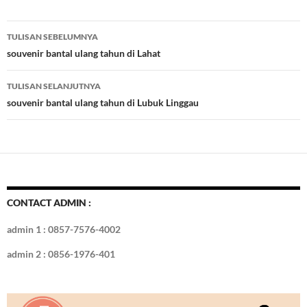
e
itt
er
m
k
o
k
ar
b
er
es
bl
e
d
e
Navigasi
TULISAN SEBELUMNYA
o
t
r
dI
Tulisan
souvenir bantal ulang tahun di Lahat
o
n
TULISAN SELANJUTNYA
k
souvenir bantal ulang tahun di Lubuk Linggau
CONTACT ADMIN :
admin 1 : 0857-7576-4002
admin 2 : 0856-1976-401