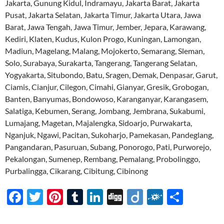
Jakarta, Gunung Kidul, Indramayu, Jakarta Barat, Jakarta
Pusat, Jakarta Selatan, Jakarta Timur, Jakarta Utara, Jawa
Barat, Jawa Tengah, Jawa Timur, Jember, Jepara, Karawang,
Kediri, Klaten, Kudus, Kulon Progo, Kuningan, Lamongan,
Madiun, Magelang, Malang, Mojokerto, Semarang, Sleman,
Solo, Surabaya, Surakarta, Tangerang, Tangerang Selatan,
Yogyakarta, Situbondo, Batu, Sragen, Demak, Denpasar, Garut,
Ciamis, Cianjur, Cilegon, Cimahi, Gianyar, Gresik, Grobogan,
Banten, Banyumas, Bondowoso, Karanganyar, Karangasem,
Salatiga, Kebumen, Serang, Jombang, Jembrana, Sukabumi,
Lumajang, Magetan, Majalengka, Sidoarjo, Purwakarta,
Nganjuk, Ngawi, Pacitan, Sukoharjo, Pamekasan, Pandeglang,
Pangandaran, Pasuruan, Subang, Ponorogo, Pati, Purworejo,
Pekalongan, Sumenep, Rembang, Pemalang, Probolinggo,
Purbalingga, Cikarang, Cibitung, Cibinong
F
T
Pi
T
Li
Di
Di
F
S
ac
w
nt
u
n
gg
ig
ol
h