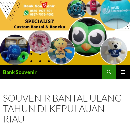
Langsung
ke
isi
Cari
Bank Souvenir
MENU
UTAMA
SOUVENIR BANTAL ULANG
TAHUN DI KEPULAUAN
RIAU