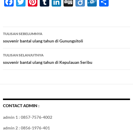
F
T
Pi
T
Li
Di
Di
F
S
ac
w
nt
u
n
gg
ig
ol
h
e
itt
er
m
k
o
k
ar
b
er
es
bl
e
d
e
Navigasi
TULISAN SEBELUMNYA
o
t
r
dI
Tulisan
souvenir bantal ulang tahun di Gunungsitoli
o
n
TULISAN SELANJUTNYA
k
souvenir bantal ulang tahun di Kepulauan Seribu
CONTACT ADMIN :
admin 1 : 0857-7576-4002
admin 2 : 0856-1976-401