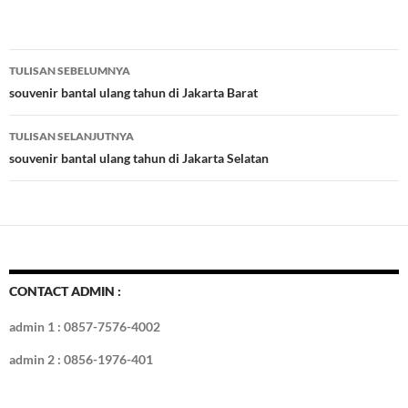
ac
w
nt
u
n
gg
ig
ol
h
e
itt
er
m
k
o
k
ar
b
er
es
bl
e
d
e
Navigasi
TULISAN SEBELUMNYA
o
t
r
dI
Tulisan
souvenir bantal ulang tahun di Jakarta Barat
o
n
TULISAN SELANJUTNYA
k
souvenir bantal ulang tahun di Jakarta Selatan
CONTACT ADMIN :
admin 1 : 0857-7576-4002
admin 2 : 0856-1976-401