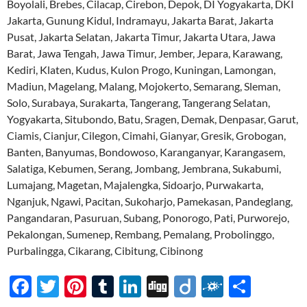
Boyolali, Brebes, Cilacap, Cirebon, Depok, DI Yogyakarta, DKI
Jakarta, Gunung Kidul, Indramayu, Jakarta Barat, Jakarta
Pusat, Jakarta Selatan, Jakarta Timur, Jakarta Utara, Jawa
Barat, Jawa Tengah, Jawa Timur, Jember, Jepara, Karawang,
Kediri, Klaten, Kudus, Kulon Progo, Kuningan, Lamongan,
Madiun, Magelang, Malang, Mojokerto, Semarang, Sleman,
Solo, Surabaya, Surakarta, Tangerang, Tangerang Selatan,
Yogyakarta, Situbondo, Batu, Sragen, Demak, Denpasar, Garut,
Ciamis, Cianjur, Cilegon, Cimahi, Gianyar, Gresik, Grobogan,
Banten, Banyumas, Bondowoso, Karanganyar, Karangasem,
Salatiga, Kebumen, Serang, Jombang, Jembrana, Sukabumi,
Lumajang, Magetan, Majalengka, Sidoarjo, Purwakarta,
Nganjuk, Ngawi, Pacitan, Sukoharjo, Pamekasan, Pandeglang,
Pangandaran, Pasuruan, Subang, Ponorogo, Pati, Purworejo,
Pekalongan, Sumenep, Rembang, Pemalang, Probolinggo,
Purbalingga, Cikarang, Cibitung, Cibinong
F
T
Pi
T
Li
Di
Di
F
S