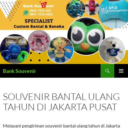
Langsung
ke
isi
Cari
Bank Souvenir
MENU
UTAMA
SOUVENIR BANTAL ULANG
TAHUN DI JAKARTA PUSAT
Melayani pengiriman souvenir bantal ulang tahun di Jakarta