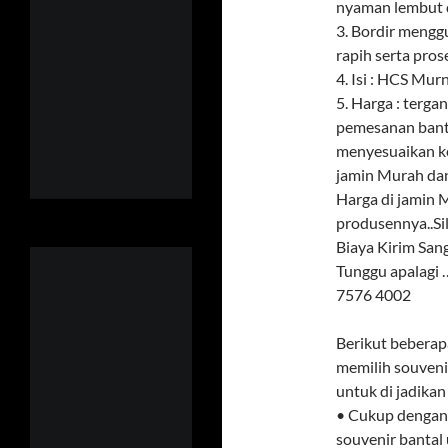
nyaman lembut d
3. Bordir meng
rapih serta pros
4. Isi : HCS Mur
5. Harga : terga
pemesanan banta
menyesuaikan k
jamin Murah dan
Harga di jamin M
produsennya..Si
Biaya Kirim Sa
Tunggu apalagi
7576 4002
Berikut beberap
memilih souveni
untuk di jadikan
• Cukup dengan 
souvenir bantal 