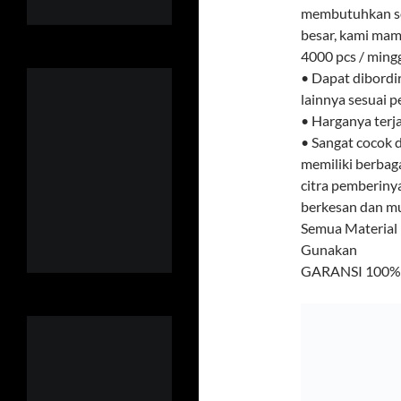
membutuhkan sou
besar, kami ma
4000 pcs / ming
• Dapat dibordi
lainnya sesuai 
• Harganya terj
• Sangat cocok d
memiliki berbag
citra pemberiny
berkesan dan mud
Semua Material
Gunakan
GARANSI 100% U