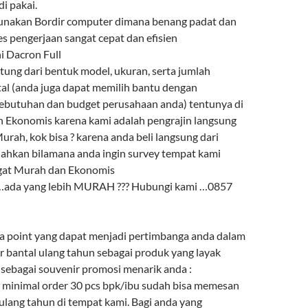
i pakai.
gunakan Bordir computer dimana benang padat dan
es pengerjaan sangat cepat dan efisien
ni Dacron Full
ntung dari bentuk model, ukuran, serta jumlah
l (anda juga dapat memilih bantu dengan
ebutuhan dan budget perusahaan anda) tentunya di
 Ekonomis karena kami adalah pengrajin langsung
urah, kok bisa ? karena anda beli langsung dari
lahkan bilamana anda ingin survey tempat kami
ngat Murah dan Ekonomis
 …ada yang lebih MURAH ??? Hubungi kami …0857
a point yang dapat menjadi pertimbanga anda dalam
r bantal ulang tahun sebagai produk yang layak
 sebagai souvenir promosi menarik anda :
minimal order 30 pcs bpk/ibu sudah bisa memesan
ulang tahun di tempat kami. Bagi anda yang