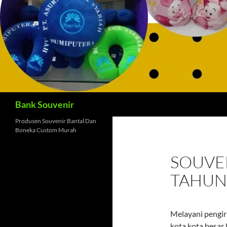
Cari
Bank Souvenir
Produsen Souvenir Bantal Dan
Boneka Custom Murah
SOUVE
TAHUN
Melayani pengir
kota kota besar 