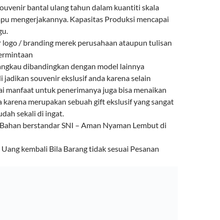
venir bantal ulang tahun dalam kuantiti skala
mpu mengerjakannya. Kapasitas Produksi mencapai
gu.
r logo / branding merek perusahaan ataupun tulisan
permintaan
angkau dibandingkan dengan model lainnya
i jadikan souvenir ekslusif anda karena selain
ai manfaat untuk penerimanya juga bisa menaikan
a karena merupakan sebuah gift ekslusif yang sangat
ah sekali di ingat.
 Bahan berstandar SNI – Aman Nyaman Lembut di
ang kembali Bila Barang tidak sesuai Pesanan