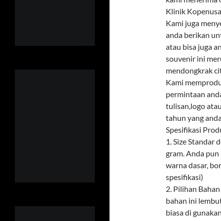
Klinik Kopenus
Kami juga menye
anda berikan un
atau bisa juga 
souvenir ini mer
mendongkrak citr
Kami memproduks
permintaan and
tulisan,logo ata
tahun yang anda
Spesifikasi Prod
1. Size Standar
gram. Anda pun 
warna dasar, bor
spesifikasi)
2. Pilihan Baha
bahan ini lembu
biasa di gunaka