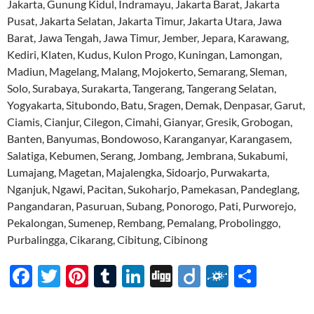
Jakarta, Gunung Kidul, Indramayu, Jakarta Barat, Jakarta
Pusat, Jakarta Selatan, Jakarta Timur, Jakarta Utara, Jawa
Barat, Jawa Tengah, Jawa Timur, Jember, Jepara, Karawang,
Kediri, Klaten, Kudus, Kulon Progo, Kuningan, Lamongan,
Madiun, Magelang, Malang, Mojokerto, Semarang, Sleman,
Solo, Surabaya, Surakarta, Tangerang, Tangerang Selatan,
Yogyakarta, Situbondo, Batu, Sragen, Demak, Denpasar, Garut,
Ciamis, Cianjur, Cilegon, Cimahi, Gianyar, Gresik, Grobogan,
Banten, Banyumas, Bondowoso, Karanganyar, Karangasem,
Salatiga, Kebumen, Serang, Jombang, Jembrana, Sukabumi,
Lumajang, Magetan, Majalengka, Sidoarjo, Purwakarta,
Nganjuk, Ngawi, Pacitan, Sukoharjo, Pamekasan, Pandeglang,
Pangandaran, Pasuruan, Subang, Ponorogo, Pati, Purworejo,
Pekalongan, Sumenep, Rembang, Pemalang, Probolinggo,
Purbalingga, Cikarang, Cibitung, Cibinong
F
T
Pi
T
Li
Di
Di
F
S
ac
w
nt
u
n
gg
ig
ol
h