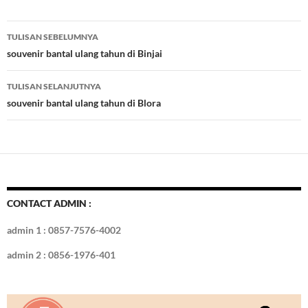
e
itt
er
m
k
o
k
ar
b
er
es
bl
e
d
e
Navigasi
TULISAN SEBELUMNYA
o
t
r
dI
Tulisan
souvenir bantal ulang tahun di Binjai
o
n
TULISAN SELANJUTNYA
k
souvenir bantal ulang tahun di Blora
CONTACT ADMIN :
admin 1 : 0857-7576-4002
admin 2 : 0856-1976-401