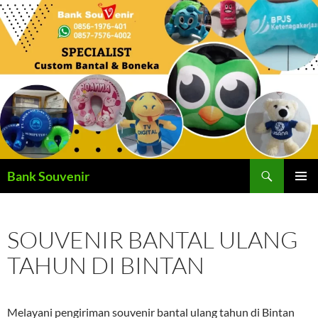
Langsung
ke
isi
Cari
Bank Souvenir
MENU
UTAMA
SOUVENIR BANTAL ULANG
TAHUN DI BINTAN
Melayani pengiriman souvenir bantal ulang tahun di Bintan