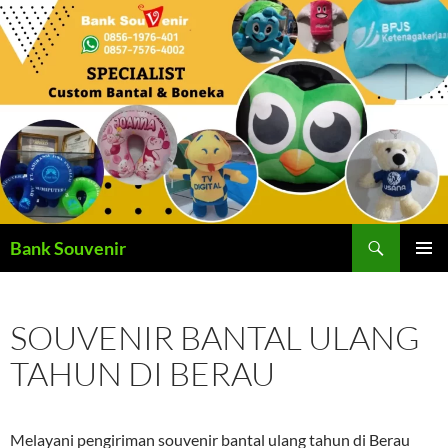
Langsung
ke
isi
Cari
Bank Souvenir
MENU
UTAMA
SOUVENIR BANTAL ULANG
TAHUN DI BERAU
Melayani pengiriman souvenir bantal ulang tahun di Berau