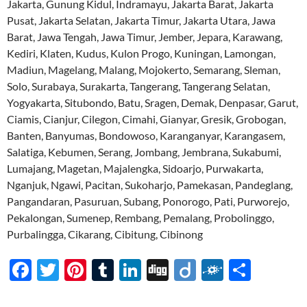
Jakarta, Gunung Kidul, Indramayu, Jakarta Barat, Jakarta
Pusat, Jakarta Selatan, Jakarta Timur, Jakarta Utara, Jawa
Barat, Jawa Tengah, Jawa Timur, Jember, Jepara, Karawang,
Kediri, Klaten, Kudus, Kulon Progo, Kuningan, Lamongan,
Madiun, Magelang, Malang, Mojokerto, Semarang, Sleman,
Solo, Surabaya, Surakarta, Tangerang, Tangerang Selatan,
Yogyakarta, Situbondo, Batu, Sragen, Demak, Denpasar, Garut,
Ciamis, Cianjur, Cilegon, Cimahi, Gianyar, Gresik, Grobogan,
Banten, Banyumas, Bondowoso, Karanganyar, Karangasem,
Salatiga, Kebumen, Serang, Jombang, Jembrana, Sukabumi,
Lumajang, Magetan, Majalengka, Sidoarjo, Purwakarta,
Nganjuk, Ngawi, Pacitan, Sukoharjo, Pamekasan, Pandeglang,
Pangandaran, Pasuruan, Subang, Ponorogo, Pati, Purworejo,
Pekalongan, Sumenep, Rembang, Pemalang, Probolinggo,
Purbalingga, Cikarang, Cibitung, Cibinong
F
T
Pi
T
Li
Di
Di
F
S
ac
w
nt
u
n
gg
ig
ol
h