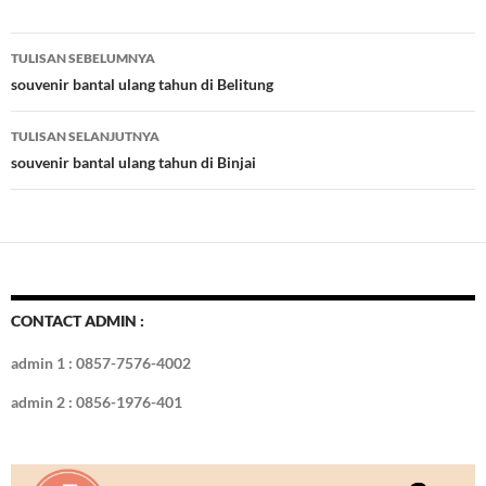
e
itt
er
m
k
o
k
ar
b
er
es
bl
e
d
e
Navigasi
TULISAN SEBELUMNYA
o
t
r
dI
Tulisan
souvenir bantal ulang tahun di Belitung
o
n
TULISAN SELANJUTNYA
k
souvenir bantal ulang tahun di Binjai
CONTACT ADMIN :
admin 1 : 0857-7576-4002
admin 2 : 0856-1976-401