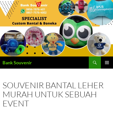
Langsung
ke
isi
Cari
Bank Souvenir
MENU
UTAMA
SOUVENIR BANTAL LEHER
MURAH UNTUK SEBUAH
EVENT