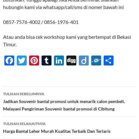
hubungin kami via whatsapp/call/sms di nomer bawah ini
0857-7576-4002 / 0856-1976-401
Atau anda bisa cek workshop kami yang bertempat di Bekasi
Timur.
F
T
Pi
T
Li
Di
Di
F
S
ac
w
nt
u
n
gg
ig
ol
h
e
itt
er
m
k
o
k
ar
b
er
es
bl
e
d
e
Navigasi
TULISAN SEBELUMNYA
o
t
r
dI
Tulisan
Jadikan Souvenir bantal promosi untuk menarik calon pembeli,
o
n
Melayani Pengiriman Souvenir bantal promosi di Cibitung
k
TULISAN SELANJUTNYA
Harga Bantal Leher Murah Kualitas Terbaik Dan Terlaris