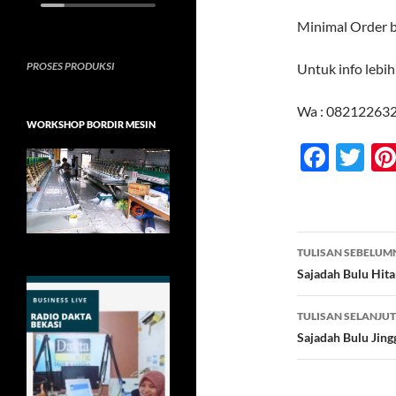
Minimal Order b
PROSES PRODUKSI
Untuk info lebi
Wa : 08212263
WORKSHOP BORDIR MESIN
F
T
ac
w
e
itt
b
er
Navigasi
TULISAN SEBELUM
o
Tulisan
Sajadah Bulu Hit
o
TULISAN SELANJU
k
Sajadah Bulu Jing