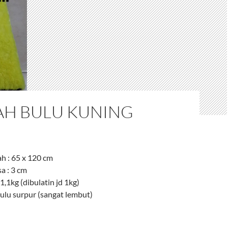
AH BULU KUNING
h : 65 x 120 cm
a : 3 cm
1,1kg (dibulatin jd 1kg)
bulu surpur (sangat lembut)