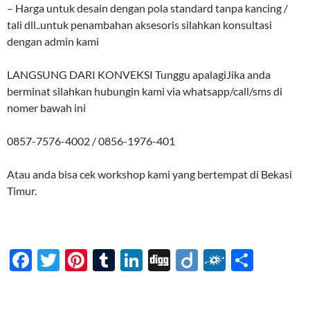
– Harga untuk desain dengan pola standard tanpa kancing /
tali dll..untuk penambahan aksesoris silahkan konsultasi
dengan admin kami
LANGSUNG DARI KONVEKSI Tunggu apalagiJika anda
berminat silahkan hubungin kami via whatsapp/call/sms di
nomer bawah ini
0857-7576-4002 / 0856-1976-401
Atau anda bisa cek workshop kami yang bertempat di Bekasi
Timur.
F
T
Pi
T
Li
Di
Di
F
S
ac
w
nt
u
n
gg
ig
ol
h
e
itt
er
m
k
o
k
ar