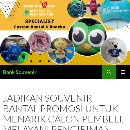
Langsung
ke
isi
Cari
Bank Souvenir
MENU
UTAMA
JADIKAN SOUVENIR
BANTAL PROMOSI UNTUK
MENARIK CALON PEMBELI,
MELAYANI PENGIRIMAN