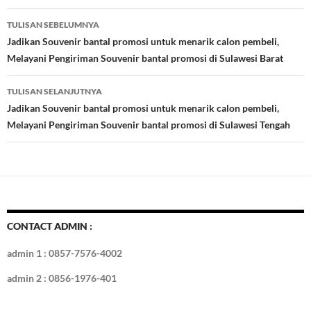
b
er
es
bl
e
d
e
Navigasi
TULISAN SEBELUMNYA
o
t
r
dI
Tulisan
Jadikan Souvenir bantal promosi untuk menarik calon pembeli,
o
n
Melayani Pengiriman Souvenir bantal promosi di Sulawesi Barat
k
TULISAN SELANJUTNYA
Jadikan Souvenir bantal promosi untuk menarik calon pembeli,
Melayani Pengiriman Souvenir bantal promosi di Sulawesi Tengah
CONTACT ADMIN :
admin 1 : 0857-7576-4002
admin 2 : 0856-1976-401