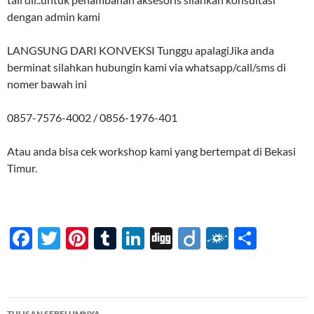
dengan admin kami
LANGSUNG DARI KONVEKSI Tunggu apalagiJika anda
berminat silahkan hubungin kami via whatsapp/call/sms di
nomer bawah ini
0857-7576-4002 / 0856-1976-401
Atau anda bisa cek workshop kami yang bertempat di Bekasi
Timur.
F
T
Pi
T
Li
Di
Di
F
S
ac
w
nt
u
n
gg
ig
ol
h
e
itt
er
m
k
o
k
ar
b
er
es
bl
e
d
e
Navigasi
TULISAN SEBELUMNYA