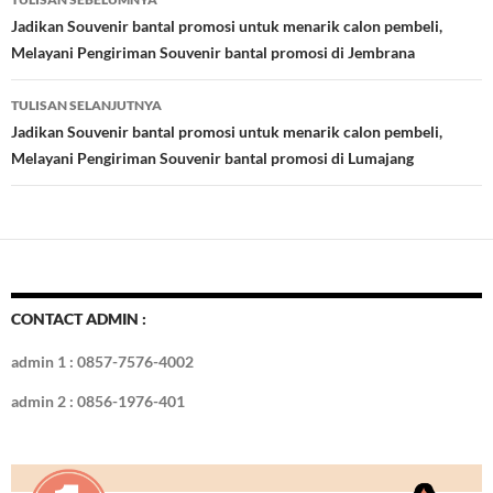
o
t
r
dI
Tulisan
Jadikan Souvenir bantal promosi untuk menarik calon pembeli,
o
n
Melayani Pengiriman Souvenir bantal promosi di Jembrana
k
TULISAN SELANJUTNYA
Jadikan Souvenir bantal promosi untuk menarik calon pembeli,
Melayani Pengiriman Souvenir bantal promosi di Lumajang
CONTACT ADMIN :
admin 1 : 0857-7576-4002
admin 2 : 0856-1976-401