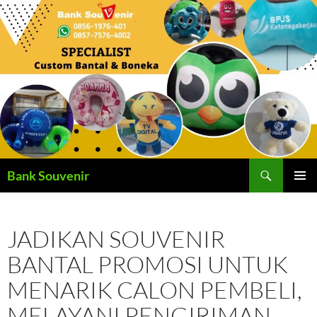
Langsung
ke
isi
Cari
Bank Souvenir
MENU
UTAMA
JADIKAN SOUVENIR
BANTAL PROMOSI UNTUK
MENARIK CALON PEMBELI,
MELAYANI PENGIRIMAN