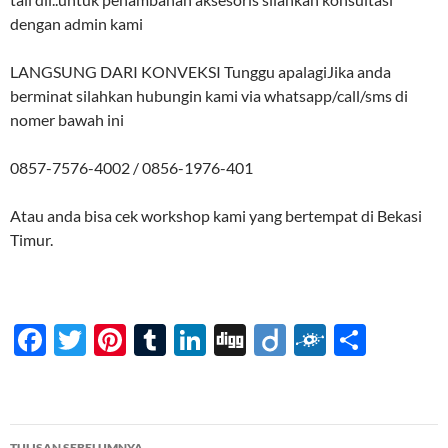
dengan admin kami
LANGSUNG DARI KONVEKSI Tunggu apalagiJika anda
berminat silahkan hubungin kami via whatsapp/call/sms di
nomer bawah ini
0857-7576-4002 / 0856-1976-401
Atau anda bisa cek workshop kami yang bertempat di Bekasi
Timur.
F
T
Pi
T
Li
Di
Di
F
S
ac
w
nt
u
n
gg
ig
ol
h
e
itt
er
m
k
o
k
ar
b
er
es
bl
e
d
e
Navigasi
TULISAN SEBELUMNYA