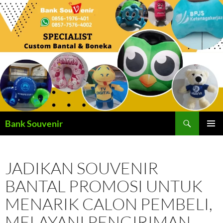
Langsung
ke
isi
Cari
Bank Souvenir
MENU
UTAMA
JADIKAN SOUVENIR
BANTAL PROMOSI UNTUK
MENARIK CALON PEMBELI,
MELAYANI PENGIRIMAN