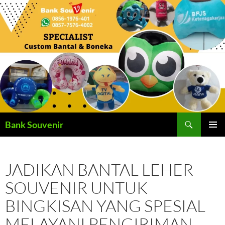
Langsung
ke
isi
Cari
Bank Souvenir
MENU
UTAMA
JADIKAN BANTAL LEHER
SOUVENIR UNTUK
BINGKISAN YANG SPESIAL
MELAYANI PENGIRIMAN