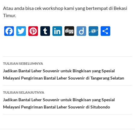
Atau anda bisa cek workshop kami yang bertempat di Bekasi
Timur.
F
T
Pi
T
Li
Di
Di
F
S
ac
w
nt
u
n
gg
ig
ol
h
e
itt
er
m
k
o
k
ar
b
er
es
bl
e
d
e
Navigasi
TULISAN SEBELUMNYA
o
t
r
dI
Tulisan
Jadikan Bantal Leher Souvenir untuk Bingkisan yang Spesial
o
n
Melayani Pengiriman Bantal Leher Souvenir di Tangerang Selatan
k
TULISAN SELANJUTNYA
Jadikan Bantal Leher Souvenir untuk Bingkisan yang Spesial
Melayani Pengiriman Bantal Leher Souvenir di Situbondo