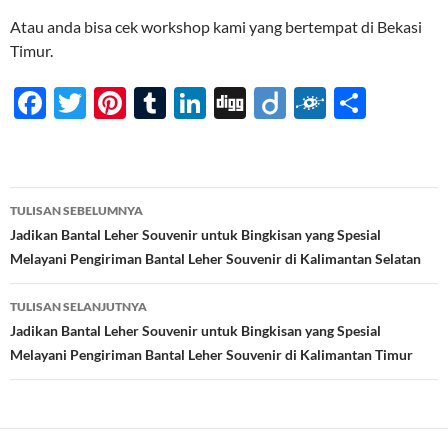
Atau anda bisa cek workshop kami yang bertempat di Bekasi
Timur.
F
T
Pi
T
Li
Di
Di
F
S
ac
w
nt
u
n
gg
ig
ol
h
e
itt
er
m
k
o
k
ar
b
er
es
bl
e
d
e
Navigasi
TULISAN SEBELUMNYA
o
t
r
dI
Tulisan
Jadikan Bantal Leher Souvenir untuk Bingkisan yang Spesial
o
n
Melayani Pengiriman Bantal Leher Souvenir di Kalimantan Selatan
k
TULISAN SELANJUTNYA
Jadikan Bantal Leher Souvenir untuk Bingkisan yang Spesial
Melayani Pengiriman Bantal Leher Souvenir di Kalimantan Timur