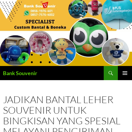
Langsung
ke
isi
Cari
Bank Souvenir
MENU
UTAMA
JADIKAN BANTAL LEHER
SOUVENIR UNTUK
BINGKISAN YANG SPESIAL
MELAYANI PENGIRIMAN