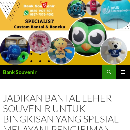
Langsung
ke
isi
Cari
Bank Souvenir
MENU
UTAMA
JADIKAN BANTAL LEHER
SOUVENIR UNTUK
BINGKISAN YANG SPESIAL
MELAYANI PENGIRIMAN