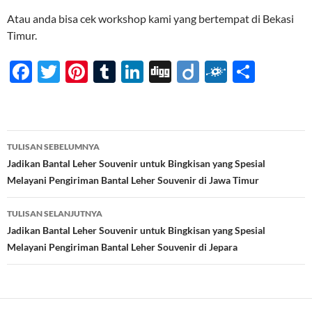
Atau anda bisa cek workshop kami yang bertempat di Bekasi
Timur.
F
T
Pi
T
Li
Di
Di
F
S
ac
w
nt
u
n
gg
ig
ol
h
e
itt
er
m
k
o
k
ar
b
er
es
bl
e
d
e
Navigasi
TULISAN SEBELUMNYA
o
t
r
dI
Tulisan
Jadikan Bantal Leher Souvenir untuk Bingkisan yang Spesial
o
n
Melayani Pengiriman Bantal Leher Souvenir di Jawa Timur
k
TULISAN SELANJUTNYA
Jadikan Bantal Leher Souvenir untuk Bingkisan yang Spesial
Melayani Pengiriman Bantal Leher Souvenir di Jepara