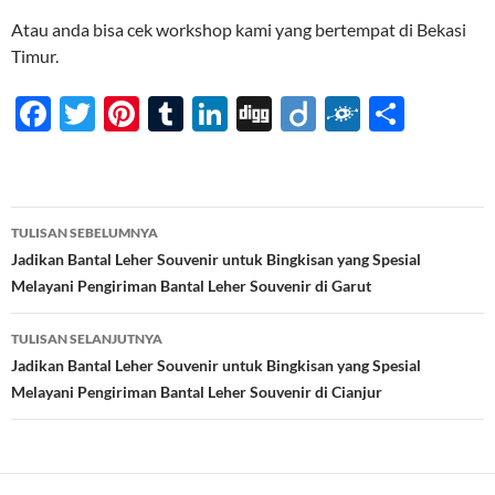
Atau anda bisa cek workshop kami yang bertempat di Bekasi
Timur.
F
T
Pi
T
Li
Di
Di
F
S
ac
w
nt
u
n
gg
ig
ol
h
e
itt
er
m
k
o
k
ar
b
er
es
bl
e
d
e
Navigasi
TULISAN SEBELUMNYA
o
t
r
dI
Tulisan
Jadikan Bantal Leher Souvenir untuk Bingkisan yang Spesial
o
n
Melayani Pengiriman Bantal Leher Souvenir di Garut
k
TULISAN SELANJUTNYA
Jadikan Bantal Leher Souvenir untuk Bingkisan yang Spesial
Melayani Pengiriman Bantal Leher Souvenir di Cianjur