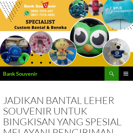
Langsung
ke
isi
Cari
Bank Souvenir
MENU
UTAMA
JADIKAN BANTAL LEHER
SOUVENIR UNTUK
BINGKISAN YANG SPESIAL
MELAYANI PENGIRIMAN