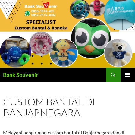
Langsung
ke
isi
Cari
Bank Souvenir
MENU
UTAMA
CUSTOM BANTAL DI
BANJARNEGARA
Melayani pengiriman custom bantal di Banjarnegara dan di