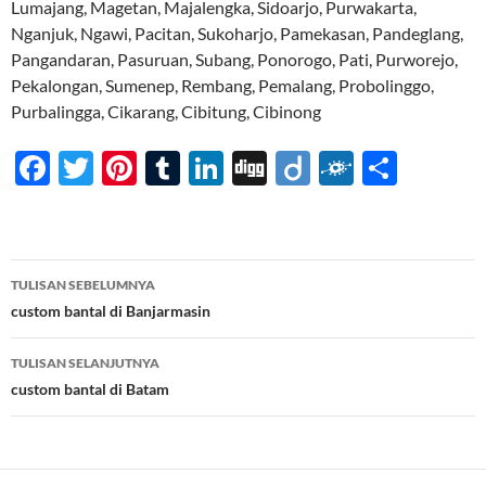
Lumajang, Magetan, Majalengka, Sidoarjo, Purwakarta,
Nganjuk, Ngawi, Pacitan, Sukoharjo, Pamekasan, Pandeglang,
Pangandaran, Pasuruan, Subang, Ponorogo, Pati, Purworejo,
Pekalongan, Sumenep, Rembang, Pemalang, Probolinggo,
Purbalingga, Cikarang, Cibitung, Cibinong
F
T
Pi
T
Li
Di
Di
F
S
ac
w
nt
u
n
gg
ig
ol
h
e
itt
er
m
k
o
k
ar
b
er
es
bl
e
d
e
Navigasi
TULISAN SEBELUMNYA
o
t
r
dI
Tulisan
custom bantal di Banjarmasin
o
n
TULISAN SELANJUTNYA
k
custom bantal di Batam